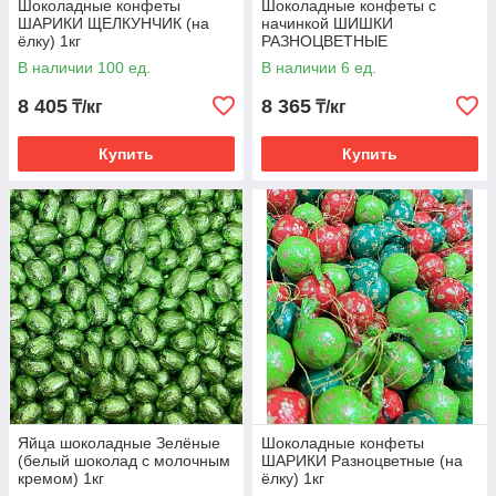
Шоколадные конфеты
Шоколадные конфеты с
ШАРИКИ ЩЕЛКУНЧИК (на
начинкой ШИШКИ
ёлку) 1кг
РАЗНОЦВЕТНЫЕ
НОВОГОДНИЕ (на ёлку) 1кг
В наличии 100 ед.
В наличии 6 ед.
8 405
8 365
₸/кг
₸/кг
Купить
Купить
Яйца шоколадные Зелёные
Шоколадные конфеты
(белый шоколад с молочным
ШАРИКИ Разноцветные (на
кремом) 1кг
ёлку) 1кг