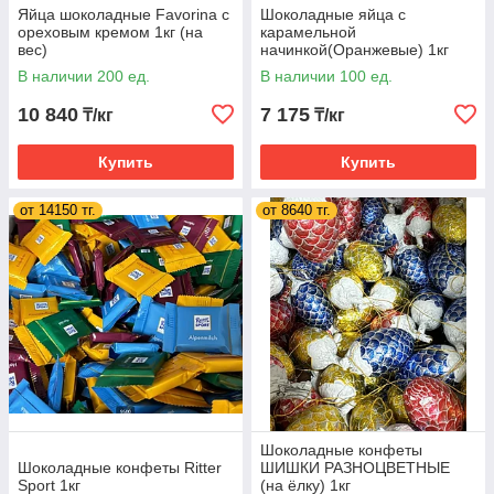
Яйца шоколадные Favorina с
Шоколадные яйца с
ореховым кремом 1кг (на
карамельной
вес)
начинкой(Оранжевые) 1кг
В наличии 200 ед.
В наличии 100 ед.
10 840
7 175
₸/кг
₸/кг
Купить
Купить
от 14150 тг.
от 8640 тг.
Шоколадные конфеты
Шоколадные конфеты Ritter
ШИШКИ РАЗНОЦВЕТНЫЕ
Sport 1кг
(на ёлку) 1кг