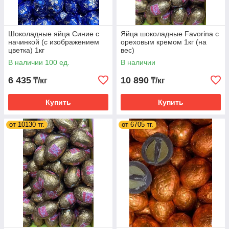
Шоколадные яйца Синие с
Яйца шоколадные Favorina с
начинкой (с изображением
ореховым кремом 1кг (на
цветка) 1кг
вес)
В наличии 100 ед.
В наличии
6 435
10 890
₸/кг
₸/кг
Купить
Купить
от 10130 тг.
от 6705 тг.