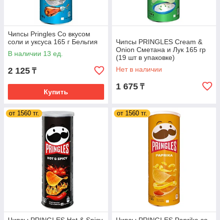
Чипсы Pringles Со вкусом
соли и уксуса 165 г Бельгия
Чипсы PRINGLES Cream &
Onion Сметана и Лук 165 гр
В наличии 13 ед.
(19 шт в упаковке)
ВЕЛИКОБРИТАНИЯ
Нет в наличии
2 125
₸
1 675
₸
Купить
от 1560 тг.
от 1560 тг.