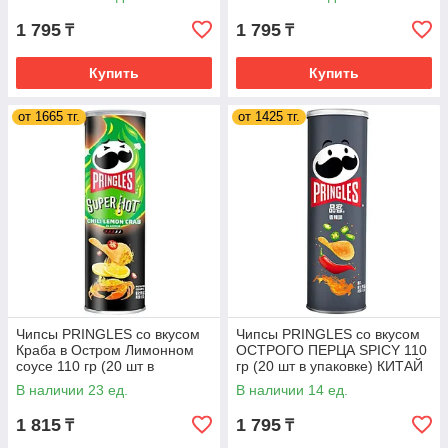
1 795
1 795
₸
₸
Купить
Купить
от 1665 тг.
от 1425 тг.
Чипсы PRINGLES со вкусом
Чипсы PRINGLES со вкусом
Краба в Остром Лимонном
ОСТРОГО ПЕРЦА SPICY 110
соусе 110 гр (20 шт в
гр (20 шт в упаковке) КИТАЙ
упаковке) КИТАЙ
В наличии 23 ед.
В наличии 14 ед.
1 815
1 795
₸
₸