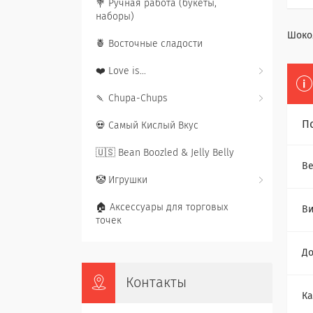
💐 Ручная работа (букеты,
наборы)
Шоко
🍍 Восточные сладости
❤️ Love is...
🍡 Chupa-Chups
П
💀 Самый Кислый Вкус
🇺🇸 Bean Boozled & Jelly Belly
Ве
🤡 Игрушки
🏠 Аксессуары для торговых
В
точек
До
Контакты
Ка