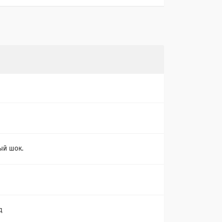
й шок.
д