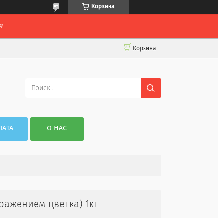
Корзина
я
Корзина
ЛАТА
О НАС
ражением цветка) 1кг