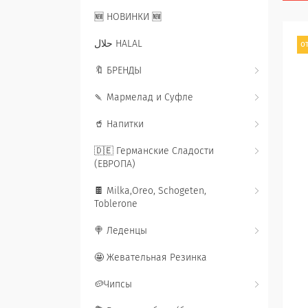
🆕 НОВИНКИ 🆕
حلال HALAL
от
🔖 БРЕНДЫ
🍡 Мармелад и Суфле
🥤 Напитки
🇩🇪 Германские Сладости
(ЕВРОПА)
🍫 Milka,Oreo, Schogeten,
Toblerone
🍭 Леденцы
🤩 Жевательная Резинка
🥔Чипсы