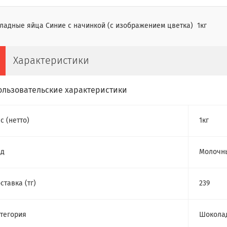
ладные яйца Синие с начинкой (с изображением цветка) 1кг
Характеристики
ользовательские характеристики
с (нетто)
1кг
ид
Молочны
ставка (тг)
239
тегория
Шокола