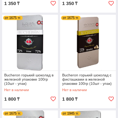
1 350
1 350
₸
₸
от 1675 тг.
от 1675 тг.
Bucheron горький шоколад в
Bucheron горький шоколад с
железной упаковке 100гр
фисташками в железной
(10шт - упак)
упаковке 100гр (10шт - упак)
Нет в наличии
Нет в наличии
1 800
1 800
₸
₸
от 1675 тг.
от 1945 тг.