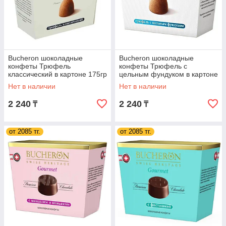
Bucheron шоколадные
Bucheron шоколадные
конфеты Трюфель
конфеты Трюфель с
классический в картоне 175гр
цельным фундуком в картоне
(6шт - упак)
175гр (6шт - упак)
Нет в наличии
Нет в наличии
2 240
2 240
₸
₸
от 2085 тг.
от 2085 тг.