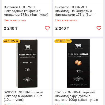
Bucheron GOURMET
Bucheron GOURMET
шоколадные конфеты c
шоколадные конфеты c
миндалём 175гр (6шт - упак)
фисташками 175гр (6шт -
упак)
Нет в наличии
Нет в наличии
2 240
2 240
₸
₸
от 1075 тг.
от 1075 тг.
SWISS ORIGINAL горький
SWISS ORIGINAL горький
шоколад в картоне 100гр
шоколад с фундуком в
(10шт - упак)
картоне 100гр (10шт - упак)