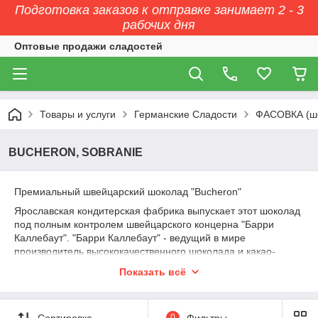
Подготовка заказов к отправке занимает 2 - 3
рабочих дня
Оптовые продажи сладостей
Товары и услуги
Германские Сладости
ФАСОВКА (ш
BUCHERON, SOBRANIE
Премиальный швейцарский шоколад "Bucheron"
Ярославская кондитерская фабрика выпускает этот шоколад
под полным контролем швейцарского концерна "Барри
Каллебаут". "Барри Каллебаут" - ведущий в мире
производитель высококачественного шоколада и какао-
продуктов. Компания осуществляет полный цикл операций
Показать всё
от закупки и обработки какао-бобов до производства готовых
шоколадных продуктов высшего класса.
Сортировка
0
Фильтры