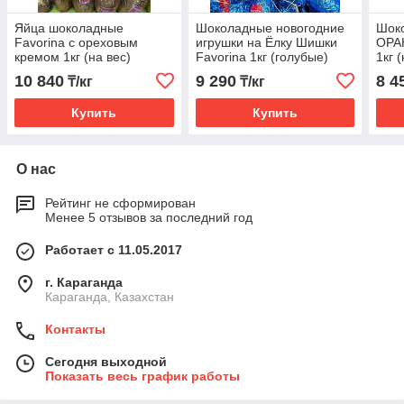
Яйца шоколадные
Шоколадные новогодние
Шок
Favorina с ореховым
игрушки на Ёлку Шишки
ОРА
кремом 1кг (на вес)
Favorina 1кг (голубые)
1кг 
10 840
9 290
8 4
₸/кг
₸/кг
Купить
Купить
О нас
Рейтинг не сформирован
Менее 5 отзывов за последний год
Работает с 11.05.2017
г. Караганда
Караганда, Казахстан
Контакты
Сегодня выходной
Показать весь график работы