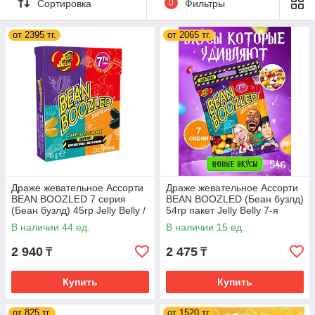
Сортировка
0
Фильтры
от 2395 тг.
от 2065 тг.
Драже жевательное Ассорти
Драже жевательное Ассорти
BEAN BOOZLED 7 серия
BEAN BOOZLED (Беан бузлд)
(Беан бузлд) 45гр Jelly Belly /
54гр пакет Jelly Belly 7-я
США (24 шт. в упак)
серия / США
В наличии 44 ед.
В наличии 15 ед.
2 940
2 475
₸
₸
Купить
Купить
от 825 тг.
от 1520 тг.