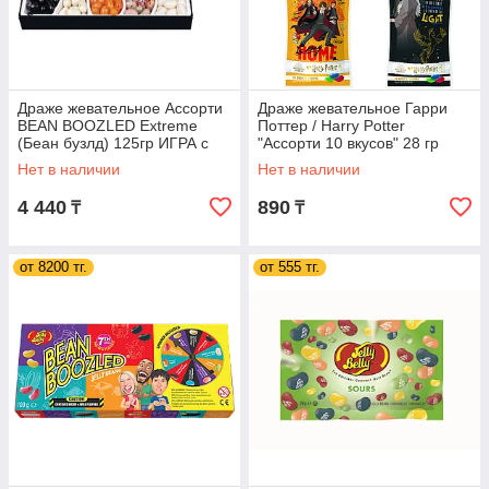
Драже жевательное Ассорти
Драже жевательное Гарри
BEAN BOOZLED Extreme
Поттер / Harry Potter
(Беан бузлд) 125гр ИГРА с
"Ассорти 10 вкусов" 28 гр
вращающимся диском
(пакет) /Jelly Belly/
Нет в наличии
Нет в наличии
4 440
890
₸
₸
от 8200 тг.
от 555 тг.