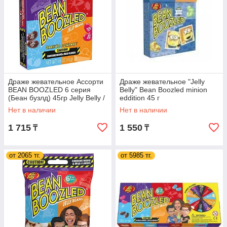
Драже жевательное Ассорти
Драже жевательное "Jelly
BEAN BOOZLED 6 серия
Belly" Bean Boozled minion
(Беан бузлд) 45гр Jelly Belly /
eddition 45 г
США (24 шт. в упак)
Нет в наличии
Нет в наличии
1 715
1 550
₸
₸
от 2065 тг.
от 5985 тг.