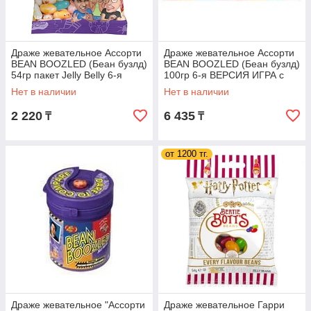
Драже жевательное Ассорти
Драже жевательное Ассорти
BEAN BOOZLED (Беан бузлд)
BEAN BOOZLED (Беан бузлд)
54гр пакет Jelly Belly 6-я
100гр 6-я ВЕРСИЯ ИГРА с
серия / США
вращающимся диском
Нет в наличии
Нет в наличии
2 220
6 435
₸
₸
от 1200 тг.
Драже жевательное "Ассорти
Драже жевательное Гарри