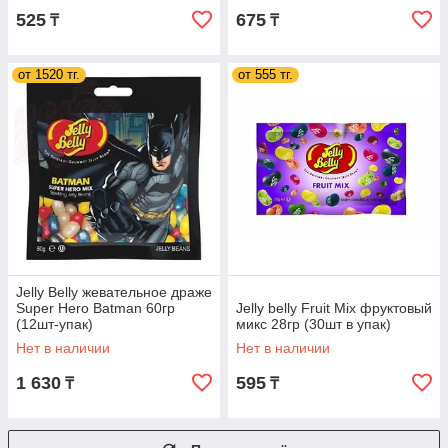
525
675
₸
₸
от 1520 тг.
от 555 тг.
Jelly Belly жевательное драже
Super Hero Batman 60гр
Jelly belly Fruit Mix фруктовый
(12шт-упак)
микс 28гр (30шт в упак)
Нет в наличии
Нет в наличии
1 630
595
₸
₸