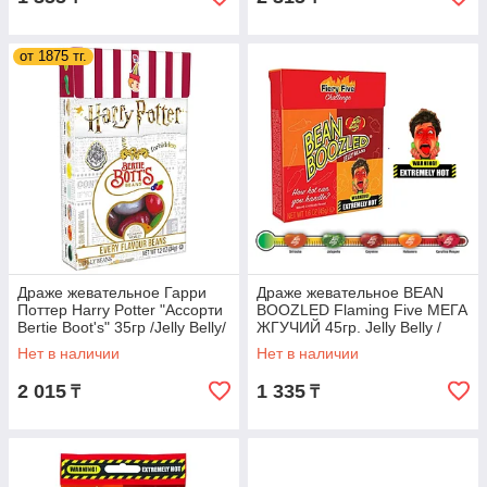
от 1875 тг.
Драже жевательное Гарри
Драже жевательное BEAN
Поттер Harry Potter "Ассорти
BOOZLED Flaming Five МЕГА
Bertie Boot's" 35гр /Jelly Belly/
ЖГУЧИЙ 45гр. Jelly Belly /
(24 шт. в уп)
США
Нет в наличии
Нет в наличии
2 015
1 335
₸
₸