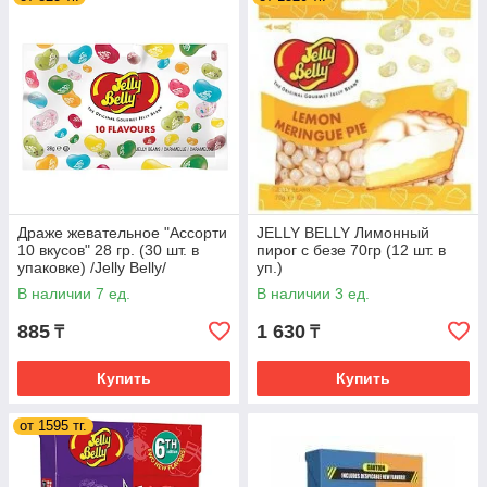
Драже жевательное "Ассорти
JELLY BELLY Лимонный
10 вкусов" 28 гр. (30 шт. в
пирог с безе 70гр (12 шт. в
упаковке) /Jelly Belly/
уп.)
В наличии 7 ед.
В наличии 3 ед.
885
1 630
₸
₸
Купить
Купить
от 1595 тг.