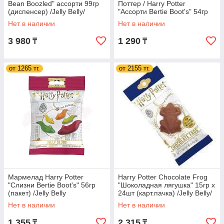
Bean Boozled" ассорти 99гр
Поттер / Harry Potter
(диспенсер) /Jelly Belly/
"Ассорти Bertie Boot's" 54гр
(пакет) /Jelly Belly/
Нет в наличии
Нет в наличии
3 980
1 290
₸
₸
от 1265 тг.
от 2155 тг.
Мармелад Harry Potter
Harry Potter Chocolate Frog
"Слизни Bertie Boot's" 56гр
"Шоколадная лягушка" 15гр х
(пакет) /Jelly Belly
24шт (карт.пачка) /Jelly Belly/
Нет в наличии
Нет в наличии
1 355
2 315
₸
₸