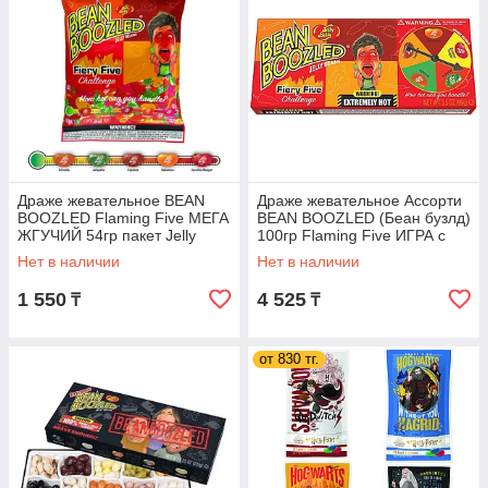
Драже жевательное BEAN
Драже жевательное Ассорти
BOOZLED Flaming Five МЕГА
BEAN BOOZLED (Беан бузлд)
ЖГУЧИЙ 54гр пакет Jelly
100гр Flaming Five ИГРА с
Belly / США
вращающимся диском
Нет в наличии
Нет в наличии
1 550
4 525
₸
₸
от 830 тг.