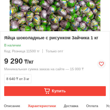
Яйца шоколадные с рисунком Зайчика 1 кг
В наличии
Код: Розница 11500 тг
Только опт
9 290
₸/кг
Минимальная сумма заказа на сайте — 15 000 ₸
8 640 ₸
от 3 кг
Купить
Описание
Характеристики
Доставка
Оплата
Ус