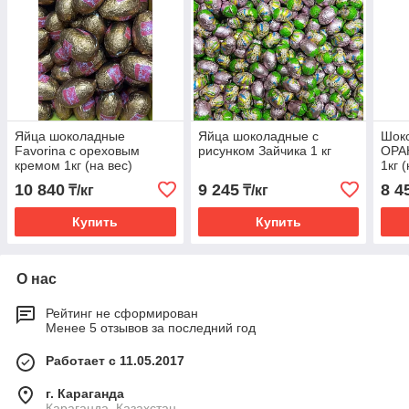
Яйца шоколадные
Яйца шоколадные с
Шок
Favorina с ореховым
рисунком Зайчика 1 кг
ОРА
кремом 1кг (на вес)
1кг 
10 840
9 245
8 4
₸/кг
₸/кг
Купить
Купить
О нас
Рейтинг не сформирован
Менее 5 отзывов за последний год
Работает с 11.05.2017
г. Караганда
Караганда, Казахстан