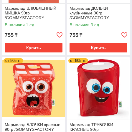
Мармелад ВЛЮБЛЕННЫЙ
Мармелад ДОЛЬКИ
МИШКА 90гр
клубничные 90гр
/GOMMYSFACTORY
/GOMMYSFACTORY
Испания/ (20 шт. в упаковке)
Испания/ (20 шт. в упаковке)
В наличии 1 ед.
В наличии 3 ед.
755
755
₸
₸
Купить
Купить
от 805 тг.
от 805 тг.
Мармелад БЛОЧКИ красные
Мармелад ТРУБОЧКИ
90гр /GOMMYSFACTORY
КРАСНЫЕ 90гр