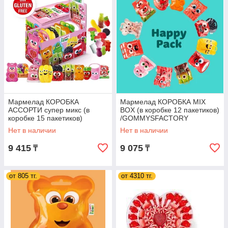
Мармелад КОРОБКА
Мармелад КОРОБКА MIX
АССОРТИ супер микс (в
BOX (в коробке 12 пакетиков)
коробке 15 пакетиков)
/GOMMYSFACTORY
/GOMMYSFACTORY
Испания/
Нет в наличии
Нет в наличии
Испания/
9 415
9 075
₸
₸
от 805 тг.
от 4310 тг.