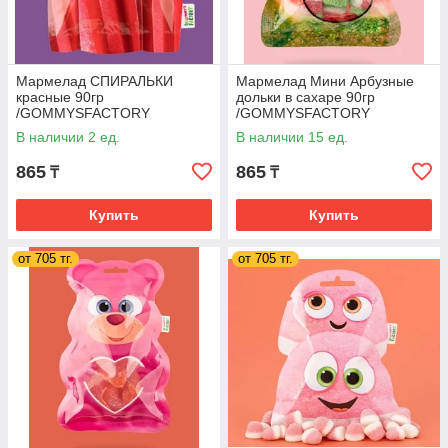
Мармелад СПИРАЛЬКИ
Мармелад Мини Арбузные
красные 90гр
дольки в сахаре 90гр
/GOMMYSFACTORY
/GOMMYSFACTORY
Испания/ (20 шт. в упаковке)
Испания/ (20 шт. в упаковке)
В наличии 2 ед.
В наличии 15 ед.
865
865
₸
₸
Купить
Купить
от 705 тг.
от 705 тг.