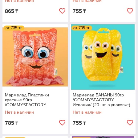
Нет в наличии
Нет в наличии
865
755
₸
₸
от 735 тг.
от 705 тг.
Мармелад Пластинки
Мармелад БАНАНЫ 90гр
красные 90гр
/GOMMYSFACTORY
/GOMMYSFACTORY
Испания/ (20 шт. в упаковке)
Испания/ (20 шт. в упаковке)
Нет в наличии
Нет в наличии
785
755
₸
₸