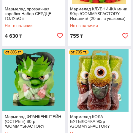
Мармелад прозрачная
Мармелад КЛУБНИЧКА мини
коробка Набор СЕРДЦЕ
90гр /GOMMYSFACTORY
ГОЛУБОЕ
Испания/ (20 шт. в упаковке)
/GOMMYSFACTORY
Нет в наличии
Нет в наличии
Испания/ (15шт-упак)
4 630
755
₸
₸
от 805 тг.
от 705 тг.
Мармелад ФРАНКЕНШТЕЙН
Мармелад КОЛА
(ОСТРЫЕ) 80гр
БУТЫЛОЧКА 90гр
/GOMMYSFACTORY
/GOMMYSFACTORY
Испания/ (20 шт. в упаковке)
Испания/ (20 шт. в упаковке)