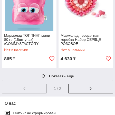
Мармелад ТОППИНГ мини
Мармелад прозрачная
80 гр (15шт-упак)
коробка Набор СЕРДЦЕ
/GOMMYSFACTORY
РОЗОВОЕ
Испания/
/GOMMYSFACTORY
Нет в наличии
Нет в наличии
Испания/ (15шт-упак)
865
4 630
₸
₸
Показать ещё
1
/ 2
О нас
Рейтинг не сформирован