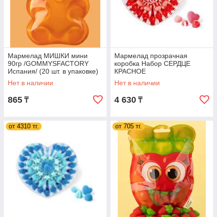
Мармелад МИШКИ мини
Мармелад прозрачная
90гр /GOMMYSFACTORY
коробка Набор СЕРДЦЕ
Испания/ (20 шт. в упаковке)
КРАСНОЕ
/GOMMYSFACTORY
Нет в наличии
Нет в наличии
Испания/ (15шт-упак)
865
4 630
₸
₸
от 4310 тг.
от 705 тг.