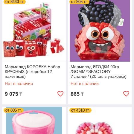
от 8440 тг.
от 805 тг.
Мармелад КОРОБКА Набор
Мармелад ЯГОДКИ 90гр
КРАСНЫХ (в коробке 12
/GOMMYSFACTORY
пакетиков)
Испания/ (20 шт. в упаковке)
/GOMMYSFACTORY
Нет в наличии
Нет в наличии
Испания/
9 075
865
₸
₸
от 805 тг.
от 4310 тг.