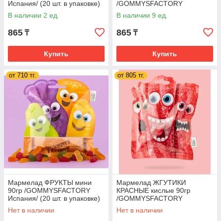
Испания/ (20 шт. в упаковке)
/GOMMYSFACTORY
Испания/ (20 шт. в упаковке)
В наличии 2 ед.
В наличии 9 ед.
865
865
₸
₸
Купить
Купить
от 710 тг.
от 805 тг.
Мармелад ФРУКТЫ мини
Мармелад ЖГУТИКИ
90гр /GOMMYSFACTORY
КРАСНЫЕ кислые 90гр
Испания/ (20 шт. в упаковке)
/GOMMYSFACTORY
Испания/ (20 шт. в упаковке)
Нет в наличии
Нет в наличии