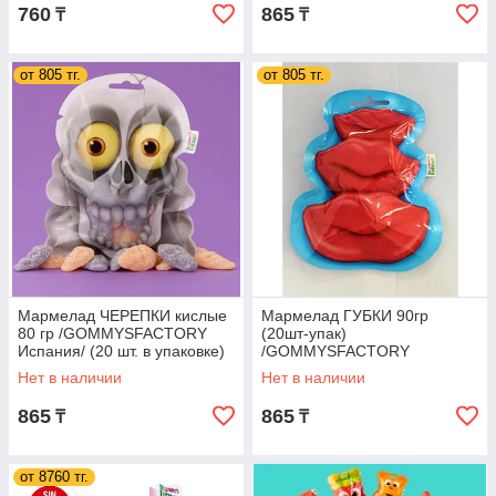
760
865
₸
₸
от 805 тг.
от 805 тг.
Мармелад ЧЕРЕПКИ кислые
Мармелад ГУБКИ 90гр
80 гр /GOMMYSFACTORY
(20шт-упак)
Испания/ (20 шт. в упаковке)
/GOMMYSFACTORY
Испания/ (20 шт. в упаковке)
Нет в наличии
Нет в наличии
865
865
₸
₸
от 8760 тг.