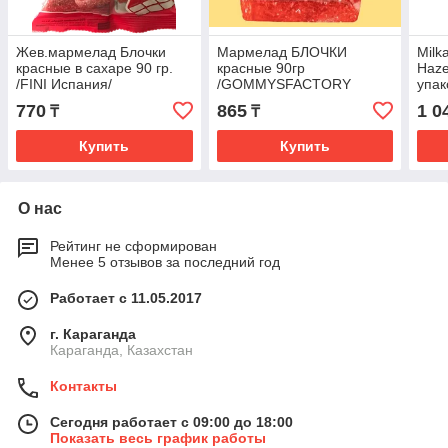
Жев.мармелад Блочки
Мармелад БЛОЧКИ
Milk
красные в сахаре 90 гр.
красные 90гр
Haze
/FINI Испания/
/GOMMYSFACTORY
упак
Испания/ (20 шт. в
770
865
1 0
₸
₸
упаковке)
Купить
Купить
О нас
Рейтинг не сформирован
Менее 5 отзывов за последний год
Работает с 11.05.2017
г. Караганда
Караганда, Казахстан
Контакты
Сегодня работает с 09:00 до 18:00
Показать весь график работы