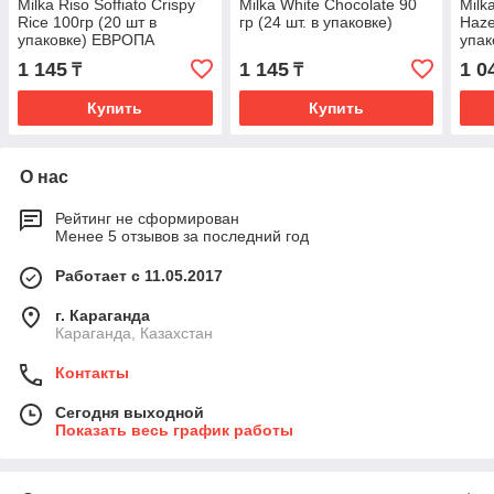
Milka Riso Soffiato Crispy
Milka White Chocolate 90
Milk
Rice 100гр (20 шт в
гр (24 шт. в упаковке)
Haze
упаковке) ЕВРОПА
упак
1 145
1 145
1 0
₸
₸
Купить
Купить
О нас
Рейтинг не сформирован
Менее 5 отзывов за последний год
Работает с 11.05.2017
г. Караганда
Караганда, Казахстан
Контакты
Сегодня выходной
Показать весь график работы