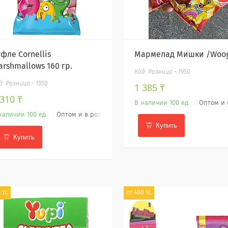
фле Cornellis
Мармелад Мишки /Woog
arshmallows 160 гр.
Розница - 1950
Розница - 1850
1 385 ₸
 310 ₸
В наличии 100 ед.
Оптом и 
наличии 100 ед.
Оптом и в розницу
Купить
Купить
 тг.
от 400 тг.