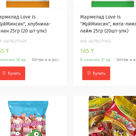
армелад Love Is
Мармелад Love Is
ЖуйМиксик", клубника-
"ЖуйМиксик", мята-лим
нан 25гр (20 шт-упк)
лайм 25гр (20шт-упк)
4607932711439
4607932711453
65 ₸
165 ₸
наличии 38 ед.
Оптом и в розницу
В наличии 37 ед.
Оптом и в
Купить
Купить