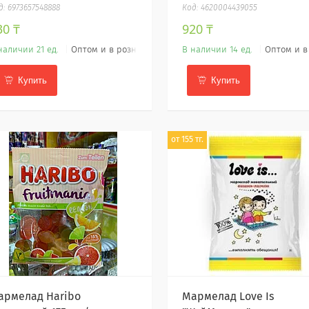
6973657548888
4620004439055
30 ₸
920 ₸
наличии 21 ед.
Оптом и в розницу
В наличии 14 ед.
Оптом и в
Купить
Купить
от 155 тг.
армелад Haribo
Мармелад Love Is