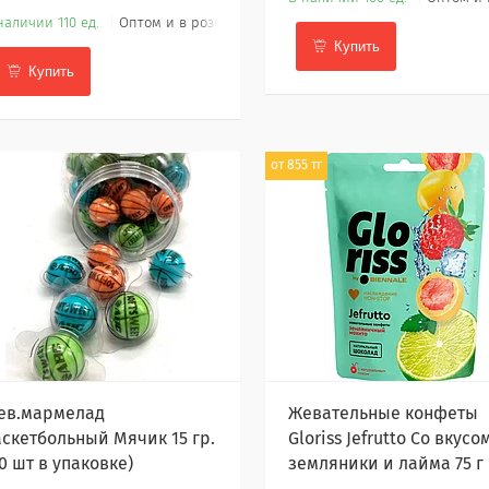
наличии 110 ед.
Оптом и в розницу
Купить
Купить
от 855 тг
ев.мармелад
Жевательные конфеты
аскетбольный Мячик 15 гр.
Gloriss Jefrutto Со вкусо
0 шт в упаковке)
земляники и лайма 75 г