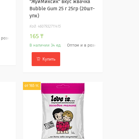
"ЖуйМиксик" вкус жвачка
Bubble Gum 25 г 25гр (20шт-
упк)
4607932711415
165 ₸
 розницу
В наличии 34 ед.
Оптом и в розницу
Купить
от 165 тг.