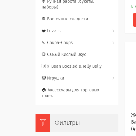
💐 Ручная работа (букеты,
В 
наборы)
🍍 Восточные сладости
❤️ Love is...
🍡 Chupa-Chups
💀 Самый Кислый Вкус
🇺🇸 Bean Boozled & Jelly Belly
🤡 Игрушки
🏠 Аксессуары для торговых
точек
Ж
Б
Фильтры
(4