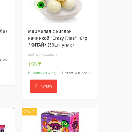
ie/
Мармелад с кислой
начинкой "Crazy Глаз" 10гр.
/КИТАЙ/ (30шт-упак)
4627197484411
в розницу
155 ₸
В наличии 4 ед.
Оптом и в розницу
Купить
от 95 тг.