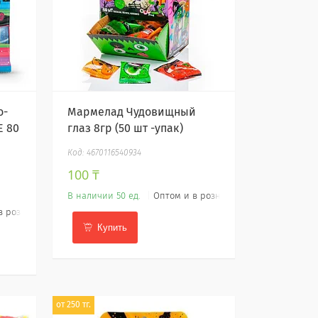
o-
Мармелад Чудовищный
Е 80
глаз 8гр (50 шт -упак)
4670116540934
100 ₸
В наличии 50 ед.
Оптом и в розницу
в розницу
Купить
от 250 тг.