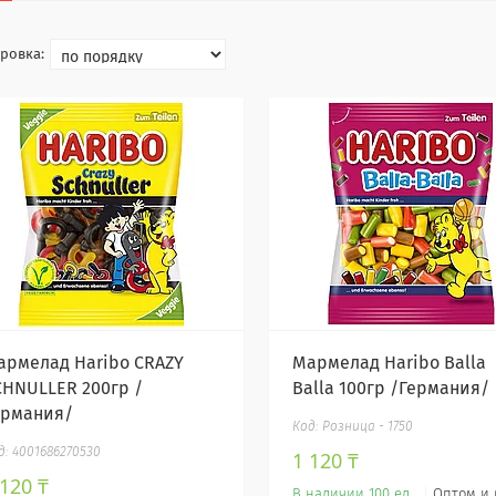
армелад Haribo CRAZY
Мармелад Haribo Balla
CHNULLER 200гр /
Balla 100гр /Германия/
ермания/
Розница - 1750
4001686270530
1 120 ₸
 120 ₸
В наличии 100 ед.
Оптом и 