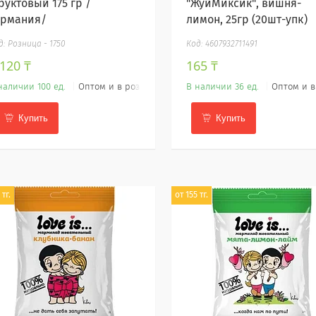
руктовый 175 гр /
"ЖуйМиксик", вишня-
ермания/
лимон, 25гр (20шт-упк)
Розница - 1750
4607932711491
 120 ₸
165 ₸
наличии 100 ед.
Оптом и в розницу
В наличии 36 ед.
Оптом и в
Купить
Купить
 тг.
от 155 тг.