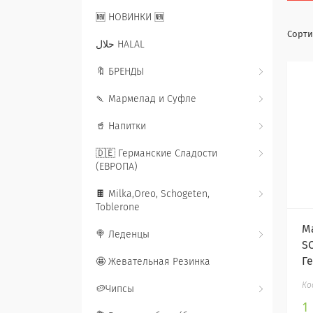
🆕 НОВИНКИ 🆕
حلال HALAL
🔖 БРЕНДЫ
🍡 Мармелад и Суфле
🥤 Напитки
🇩🇪 Германские Сладости
(ЕВРОПА)
🍫 Milka,Oreo, Schogeten,
Toblerone
М
🍭 Леденцы
S
Г
🤩 Жевательная Резинка
🥔Чипсы
1