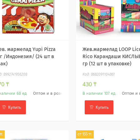
ев. мармелад Yupi Pizza
Жев.мармелад LOOP Lic
3г /Индонезия/ (24 шт в
Rico Карандаши КИСЛЫ
пак)
гр (12 шт в упаковке)
8992741956208
8682091104861
70 ₸
430 ₸
наличии 68 ед.
Оптом и в розницу
В наличии 107 ед.
Оптом и 
Купить
Купить
тг.
от 155 тг.