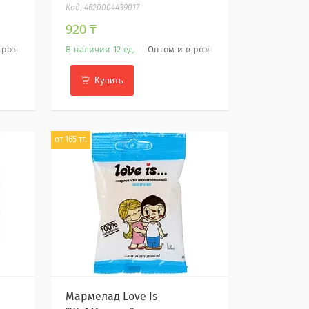
4620004439017
920 ₸
 розницу
В наличии 12 ед.
Оптом и в розницу
Купить
от 165 тг.
Мармелад Love Is