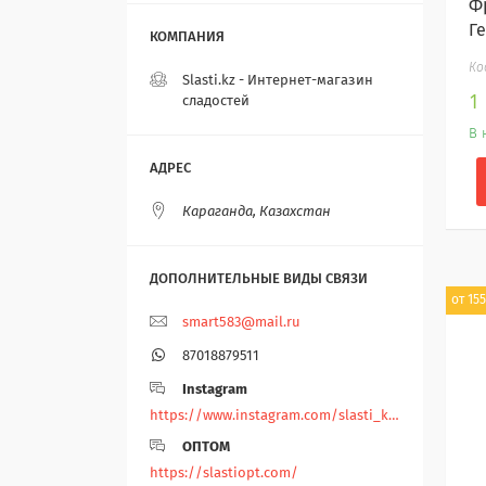
Ф
Г
Slasti.kz - Интернет-магазин
1
сладостей
В 
Караганда, Казахстан
от 155
smart583@mail.ru
87018879511
Instagram
https://www.instagram.com/slasti_kz/
ОПТОМ
https://slastiopt.com/