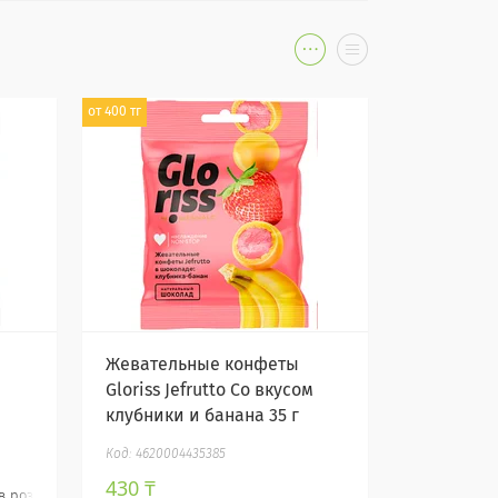
от 400 тг
Жевательные конфеты
Gloriss Jefrutto Со вкусом
клубники и банана 35 г
4620004435385
430 ₸
в розницу