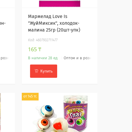
Мармелад Love Is
он-
"ЖуйМиксик", холодок-
малина 25гр (20шт-упк)
4607932711477
165 ₸
 розницу
В наличии 28 ед.
Оптом и в розницу
Купить
от 145 тг.