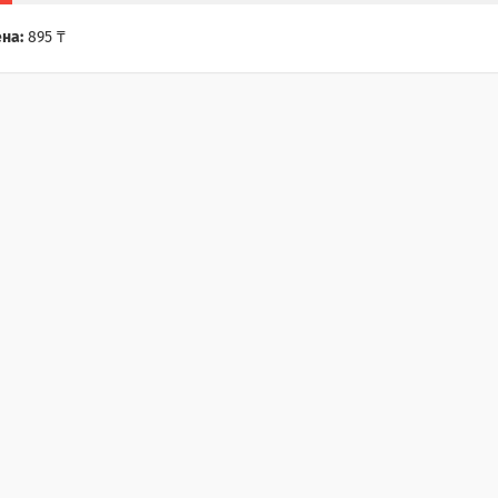
на:
895 ₸