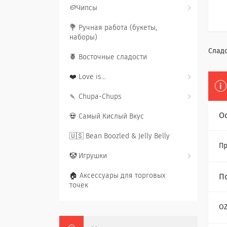
🥔Чипсы
💐 Ручная работа (букеты,
наборы)
Сладо
🍍 Восточные сладости
❤️ Love is...
🍡 Chupa-Chups
О
💀 Самый Кислый Вкус
🇺🇸 Bean Boozled & Jelly Belly
Пр
🤡 Игрушки
🏠 Аксессуары для торговых
П
точек
O