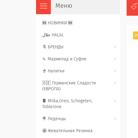
🆕 НОВИНКИ 🆕
حلال HALAL
от
🔖 БРЕНДЫ
🍡 Мармелад и Суфле
🥤 Напитки
🇩🇪 Германские Сладости
(ЕВРОПА)
🍫 Milka,Oreo, Schogeten,
Toblerone
🍭 Леденцы
🤩 Жевательная Резинка