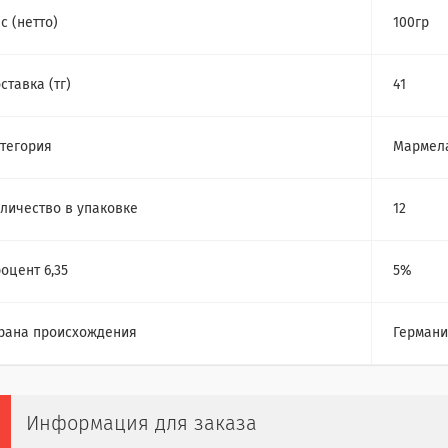
с (нетто)
100гр
ставка (тг)
41
тегория
Мармел
личество в упаковке
12
оцент 6,35
5%
рана происхождения
Герман
Информация для заказа