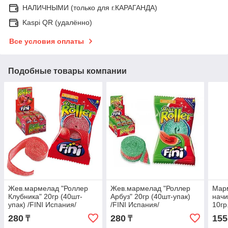
НАЛИЧНЫМИ (только для г.КАРАГАНДА)
Kaspi QR (удалённо)
Все условия оплаты
Подобные товары компании
Жев.мармелад "Роллер
Жев.мармелад "Роллер
Марм
Клубника" 20гр (40шт-
Арбуз" 20гр (40шт-упак)
начи
упак) /FINI Испания/
/FINI Испания/
10гр
280
280
155
₸
₸