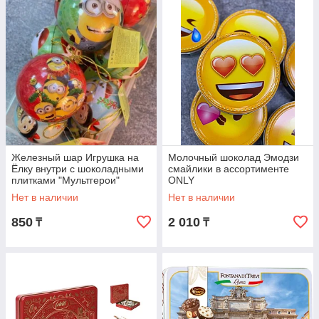
Железный шар Игрушка на
Молочный шоколад Эмодзи
Ёлку внутри с шоколадными
смайлики в ассортименте
плитками "Мультгерои"
ONLY
Нет в наличии
Нет в наличии
850
2 010
₸
₸