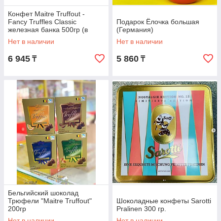
Конфет Maitre Truffout -
Fancy Truffles Classic
Подарок Ёлочка большая
железная банка 500гр (в
(Германия)
ассортименте)
Нет в наличии
Нет в наличии
6 945
5 860
₸
₸
Бельгийский шоколад
Трюфели "Maitre Truffout"
Шоколадные конфеты Sarotti
200гр
Pralinen 300 гр.
Нет в наличии
Нет в наличии