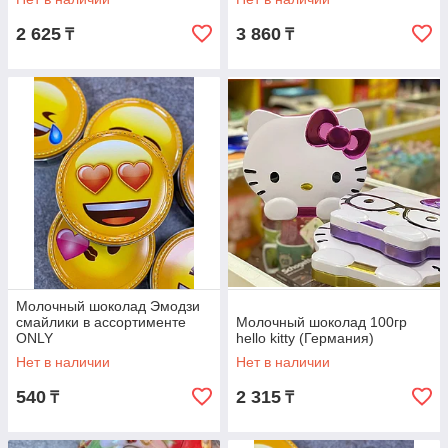
2 625
3 860
₸
₸
Молочный шоколад Эмодзи
смайлики в ассортименте
Молочный шоколад 100гр
ONLY
hello kitty (Германия)
Нет в наличии
Нет в наличии
540
2 315
₸
₸