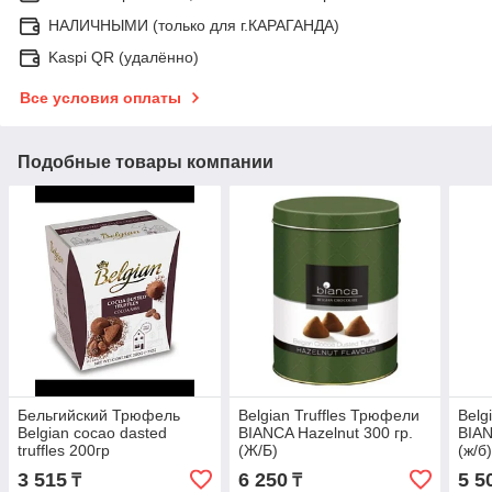
НАЛИЧНЫМИ (только для г.КАРАГАНДА)
Kaspi QR (удалённо)
Все условия оплаты
Подобные товары компании
Бельгийский Трюфель
Belgian Truffles Трюфели
Belg
Belgian cocao dasted
BIANCA Hazelnut 300 гр.
BIAN
truffles 200гр
(Ж/Б)
(ж/б
3 515
6 250
5 5
₸
₸