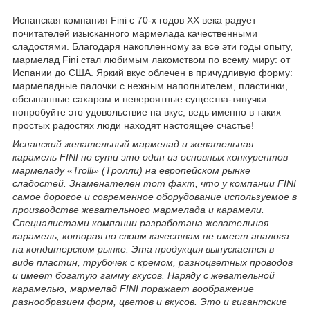
Испанская компания Fini с 70-х годов XX века радует
почитателей изысканного мармелада качественными
сладостями. Благодаря накопленному за все эти годы опыту,
мармелад Fini стал любимым лакомством по всему миру: от
Испании до США. Яркий вкус облечен в причудливую форму:
мармеладные палочки с нежным наполнителем, пластинки,
обсыпанные сахаром и невероятные существа-тянучки —
попробуйте это удовольствие на вкус, ведь именно в таких
простых радостях люди находят настоящее счастье!
Испанский жевательный мармелад и жевательная
карамель FINI по сути это один из основных конкурентов
мармеладу «Trolli» (Тролли) на европейском рынке
сладостей. Знаменателен тот факт, что у компании FINI
cамое дорогое и современное оборудование используемое в
производстве жевательного мармелада и карамели.
Специалистами компании разработана жевательная
карамель, которая по своим качествам не имеет аналога
на кондитерском рынке. Эта продукция выпускается в
виде пластин, трубочек с кремом, разноцветных проводов
и имеет богатую гамму вкусов. Наряду с жевательной
карамелью, мармелад FINI поражает воображение
разнообразием форм, цветов и вкусов. Это и гигантские