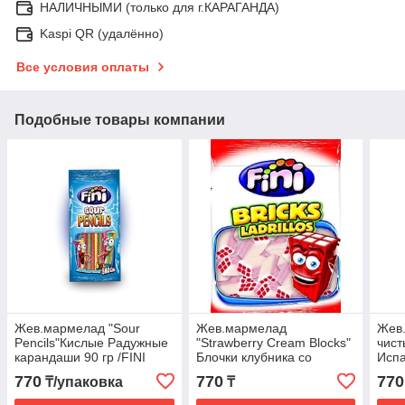
НАЛИЧНЫМИ (только для г.КАРАГАНДА)
Kaspi QR (удалённо)
Все условия оплаты
Подобные товары компании
Жев.мармелад "Sour
Жев.мармелад
Жев
Pencils"Кислые Радужные
"Strawberry Cream Blocks"
чист
карандаши 90 гр /FINI
Блочки клубника со
Испа
Испания/ (12шт-упак)
сливками 90 гр /FINI
770
770
770
₸/упаковка
₸
Испания/