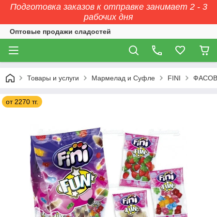
Подготовка заказов к отправке занимает 2 - 3
рабочих дня
Оптовые продажи сладостей
Товары и услуги
Мармелад и Суфле
FINI
ФАСОВК
от 2270 тг.