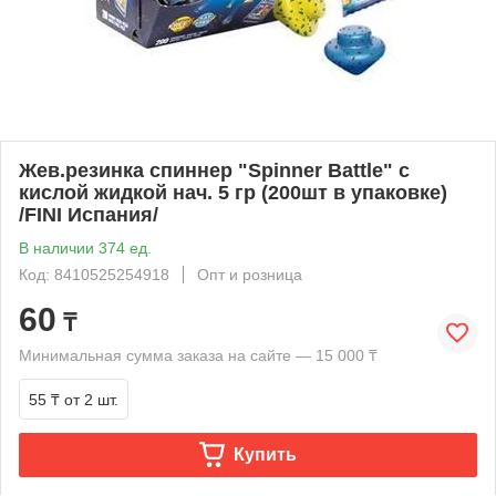
Жев.резинка спиннер "Spinner Battle" c
кислой жидкой нач. 5 гр (200шт в упаковке)
/FINI Испания/
В наличии 374 ед.
Код: 8410525254918
Опт и розница
60
₸
Минимальная сумма заказа на сайте — 15 000 ₸
55 ₸
от 2 шт.
Купить