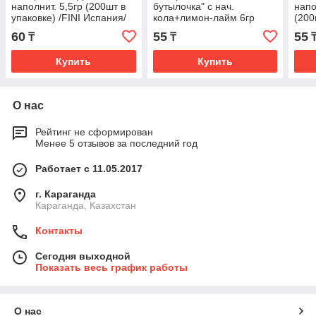
наполнит. 5,5гр (200шт в
бутылочка" с нач.
напо
упаковке) /FINI Испания/
кола+лимон-лайм 6гр
(200
(200шт в упаковке) /FINI
Испа
60
55
55
₸
₸
Испания/
Купить
Купить
О нас
Рейтинг не сформирован
Менее 5 отзывов за последний год
Работает с 11.05.2017
г. Караганда
Караганда, Казахстан
Контакты
Сегодня выходной
Показать весь график работы
О нас