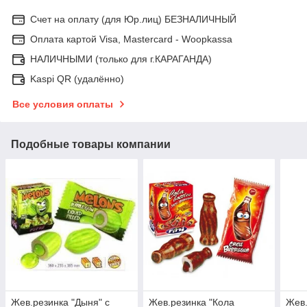
Счет на оплату (для Юр.лиц) БЕЗНАЛИЧНЫЙ
Оплата картой Visa, Mastercard - Woopkassa
НАЛИЧНЫМИ (только для г.КАРАГАНДА)
Kaspi QR (удалённо)
Все условия оплаты
Подобные товары компании
Жев.резинка "Дыня" с
Жев.резинка "Кола
Жев.