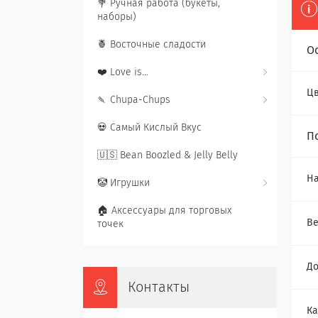
💐 Ручная работа (букеты,
наборы)
🍍 Восточные сладости
О
❤️ Love is...
Цв
🍡 Chupa-Chups
💀 Самый Кислый Вкус
П
🇺🇸 Bean Boozled & Jelly Belly
Ha
🤡 Игрушки
🏠 Аксессуары для торговых
Ве
точек
До
Контакты
Ка