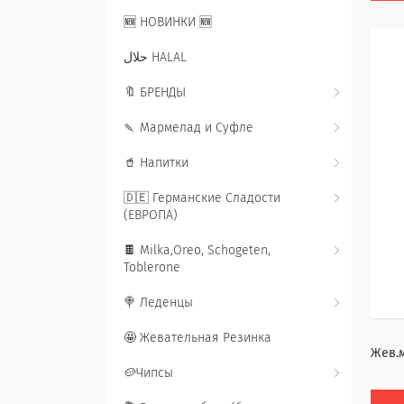
🆕 НОВИНКИ 🆕
حلال HALAL
🔖 БРЕНДЫ
🍡 Мармелад и Суфле
🥤 Напитки
🇩🇪 Германские Сладости
(ЕВРОПА)
🍫 Milka,Oreo, Schogeten,
Toblerone
🍭 Леденцы
🤩 Жевательная Резинка
Жев.м
🥔Чипсы