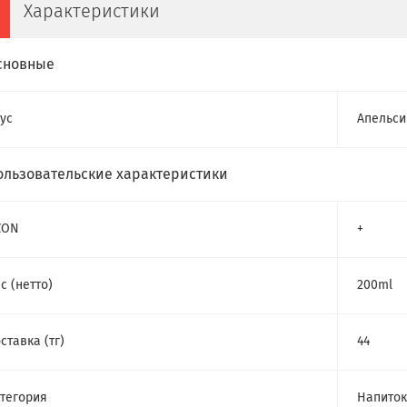
Характеристики
сновные
ус
Апельси
ользовательские характеристики
ZON
+
с (нетто)
200ml
ставка (тг)
44
тегория
Напиток