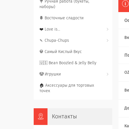
💐 Ручная работа (букеты,
наборы)
🍍 Восточные сладости
О
❤️ Love is...
Вк
🍡 Chupa-Chups
💀 Самый Кислый Вкус
П
🇺🇸 Bean Boozled & Jelly Belly
O
🤡 Игрушки
🏠 Аксессуары для торговых
Ве
точек
До
Контакты
Ка