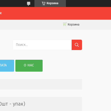
Корзина
я
Корзина
ЛАТА
О НАС
0шт - упак)