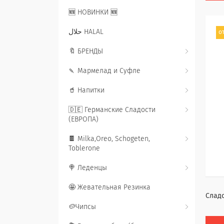
🆕 НОВИНКИ 🆕
حلال HALAL
от
🔖 БРЕНДЫ
🍡 Мармелад и Суфле
🥤 Напитки
🇩🇪 Германские Сладости
(ЕВРОПА)
🍫 Milka,Oreo, Schogeten,
Toblerone
🍭 Леденцы
🤩 Жевательная Резинка
Сладо
🥔Чипсы