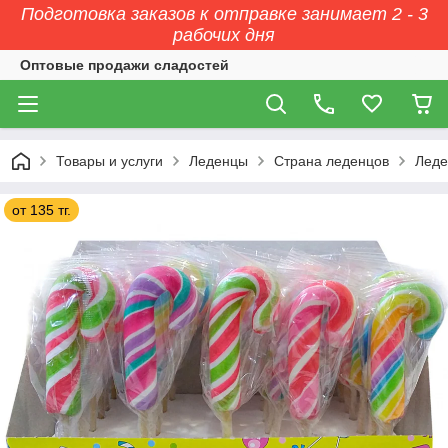
Подготовка заказов к отправке занимает 2 - 3
рабочих дня
Оптовые продажи сладостей
Товары и услуги
Леденцы
Страна леденцов
Леде
от 135 тг.