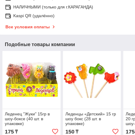
НАЛИЧНЫМИ (только для г.КАРАГАНДА)
Kaspi QR (удалённо)
Все условия оплаты
Подобные товары компании
Леденец "Жуки" 15гр в
Леденцы «Детский» 15 гр
Леде
шоу-боксе (40 шт. в
шоу бокс (28 шт. в
20 г
упаковке)
упаковке)
шоу-
175
150
175
₸
₸