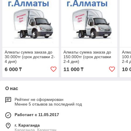
Алматы сумма заказа до
Алматы сумма заказа до
Алма
30.000тг (срок доставки 2-
150.000тг (срок доставки
100.
4 дня)
2-4 дня)
2-4 
6 000
11 000
10 
₸
₸
О нас
Рейтинг не сформирован
Менее 5 отзывов за последний год
Работает с 11.05.2017
г. Караганда
Караганда, Казахстан