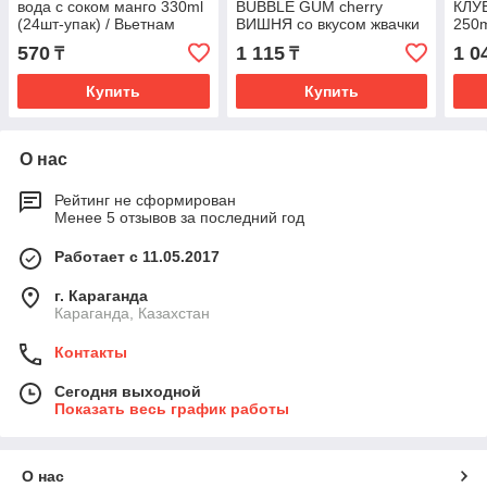
вода с соком манго 330ml
BUBBLE GUM cherry
КЛУ
(24шт-упак) / Вьетнам
ВИШНЯ со вкусом жвачки
250m
345ml Корея (24шт-упак)
570
1 115
1 0
₸
₸
Купить
Купить
О нас
Рейтинг не сформирован
Менее 5 отзывов за последний год
Работает с 11.05.2017
г. Караганда
Караганда, Казахстан
Контакты
Сегодня выходной
Показать весь график работы
О нас