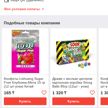
Все условия оплаты
Подобные товары компании
Конфеты Lishuang Sugar
Драже с кислым центром
Конф
Free Клубника-Мята 15 гр
картонная коробка Smog
Nucl
(12 шт-упак) Китай
Balls 85гр (12шт - упак)
шт в
/TOXIC WASTE/Пакистан
165
1 320
1 3
₸
₸
Купить
Купить