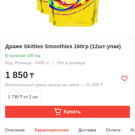
Драже Skittles Smoothies 160гр (12шт-упак)
В наличии 100 ед.
Код: Розница - 2400 тг
Опт и розница
1 850
₸
Минимальная сумма заказа на сайте — 15 000 ₸
1 730 ₸
от 2 шт.
Купить
Описание
Характеристики
Доставка
Оплата
Ус