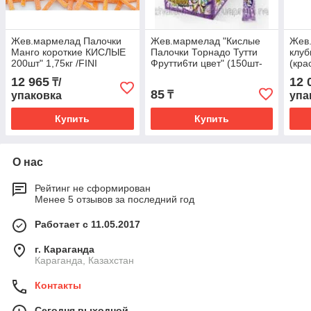
Жев.мармелад Палочки
Жев.мармелад "Кислые
Жев
Манго короткие КИСЛЫЕ
Палочки Торнадо Тутти
клуб
200шт" 1,75кг /FINI
Фрутти6ти цвет" (150шт-
(кра
Испания/
упак) /FINI Испания/
/FIN
12 965
12 
₸/
85
₸
упаковка
упа
Купить
Купить
О нас
Рейтинг не сформирован
Менее 5 отзывов за последний год
Работает с 11.05.2017
г. Караганда
Караганда, Казахстан
Контакты
Сегодня выходной