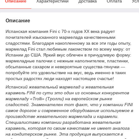
Описание
Характеристики
Доставка
Оплата
Усл
Описание
Испанская компания Fini с 70-х годов XX века радует
почитателей изысканного мармелада качественными
сладостями. Благодаря накопленному за все эти годы опыту,
мармелад Fini стал любимым лакомством по всему миру: от
Испании до США. Яркий вкус облечен в причудливую форму:
мармеладные палочки с нежным наполнителем, пластинки,
обсыпанные сахаром и невероятные существа-тянучки —
попробуйте это удовольствие на вкус, ведь именно в таких
простых радостях люди находят настоящее счастье!
Испанский жевательный мармелад и жевательная
карамель FINI по сути это один из основных конкурентов
мармеладу «Trolli» (Тролли) на европейском рынке
сладостей. Знаменателен тот факт, что у компании FINI
cамое дорогое и современное оборудование используемое в
производстве жевательного мармелада и карамели.
Специалистами компании разработана жевательная
карамель, которая по своим качествам не имеет аналога
на кондитерском рынке. Эта продукция выпускается в