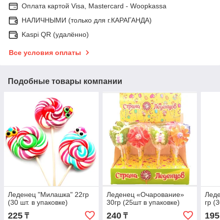
Оплата картой Visa, Mastercard - Woopkassa
НАЛИЧНЫМИ (только для г.КАРАГАНДА)
Kaspi QR (удалённо)
Все условия оплаты
Подобные товары компании
Леденец "Милашка" 22гр
Леденец «Очарование»
Леде
(30 шт. в упаковке)
30гр (25шт в упаковке)
гр (
225
240
195
₸
₸