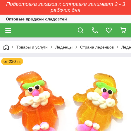
Подготовка заказов к отправке занимает 2 - 3
рабочих дня
Оптовые продажи сладостей
Товары и услуги
Леденцы
Страна леденцов
Леде
от 230 тг.