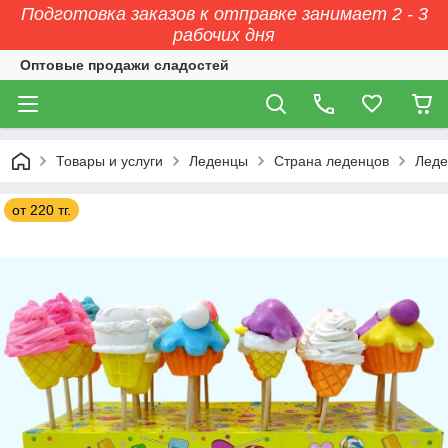
Подготовка заказов к отправке занимает 2 - 3
рабочих дня
Оптовые продажи сладостей
Товары и услуги
Леденцы
Страна леденцов
Леде
от 220 тг.