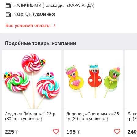
НАЛИЧНЫМИ (только для г.КАРАГАНДА)
Kaspi QR (удалённо)
Все условия оплаты
Подобные товары компании
Леденец "Милашка" 22гр
Леденец «Снеговичок» 25
Леде
(30 шт. в упаковке)
гр (30 шт в упаковке)
гр (
225
195
240
₸
₸