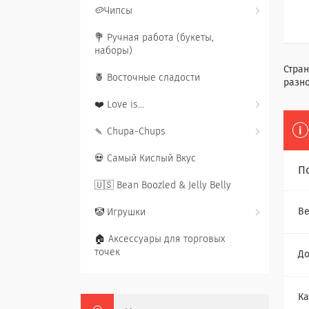
🥔Чипсы
💐 Ручная работа (букеты,
наборы)
Стран
🍍 Восточные сладости
разно
❤️ Love is...
🍡 Chupa-Chups
💀 Самый Кислый Вкус
П
🇺🇸 Bean Boozled & Jelly Belly
Ве
🤡 Игрушки
🏠 Аксессуары для торговых
точек
До
Ка