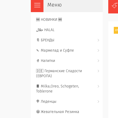
🆕 НОВИНКИ 🆕
حلال HALAL
от
🔖 БРЕНДЫ
🍡 Мармелад и Суфле
🥤 Напитки
🇩🇪 Германские Сладости
(ЕВРОПА)
🍫 Milka,Oreo, Schogeten,
Toblerone
🍭 Леденцы
🤩 Жевательная Резинка