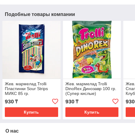
Подобные товары компании
Жев. мармелад Trolli
Жев. мармелад Trolli
Жев.
Пластинки Sour Strips
DinoRex Динозавр 100 гр.
Спаг
МИКС 85 гр.
(Супер кислые)
Клуб
930
930
930
₸
₸
Купить
Купить
О нас