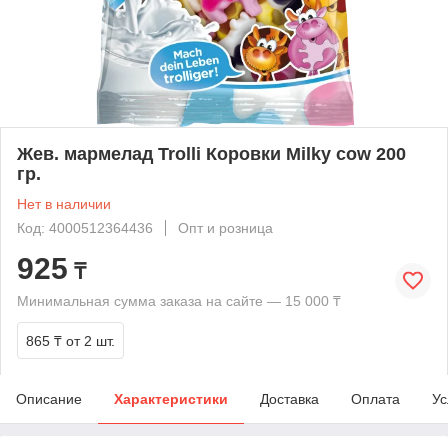
Жев. мармелад Trolli Коровки Milky cow 200
гр.
Нет в наличии
Код: 4000512364436
Опт и розница
925
₸
Минимальная сумма заказа на сайте — 15 000 ₸
865 ₸
от 2 шт.
Описание
Характеристики
Доставка
Оплата
Ус