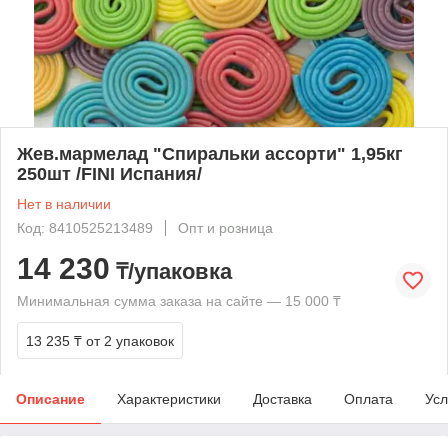
Жев.мармелад "Спиральки ассорти" 1,95кг
250шт /FINI Испания/
Нет в наличии
Код: 8410525213489
Опт и розница
14 230
₸/упаковка
Минимальная сумма заказа на сайте — 15 000 ₸
13 235 ₸
от 2 упаковок
Описание
Характеристики
Доставка
Оплата
Усл