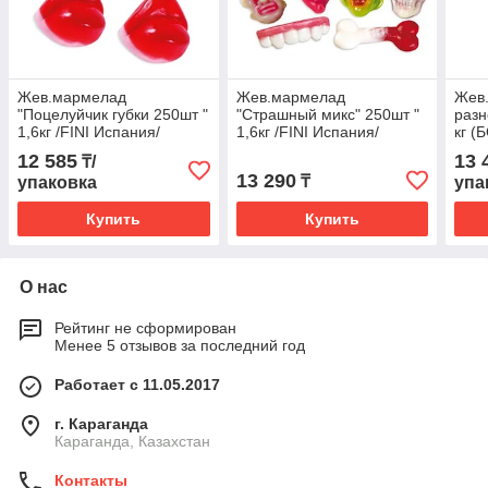
Жев.мармелад
Жев.мармелад
Жев
"Поцелуйчик губки 250шт "
"Страшный микс" 250шт "
разн
1,6кг /FINI Испания/
1,6кг /FINI Испания/
кг 
/FIN
12 585
13 
₸/
13 290
₸
упаковка
упа
Купить
Купить
О нас
Рейтинг не сформирован
Менее 5 отзывов за последний год
Работает с 11.05.2017
г. Караганда
Караганда, Казахстан
Контакты