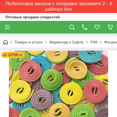
Подготовка заказов к отправке занимает 2 - 3
рабочих дня
Оптовые продажи сладостей
Товары и услуги
Мармелад и Суфле
FINI
Фигурн
от 13700 тг.