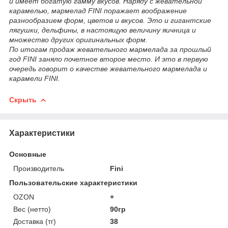
и имеет богатую гамму вкусов. Наряду с жевательной
карамелью, мармелад FINI поражает воображение
разнообразием форм, цветов и вкусов. Это и гигантские
лягушки, дельфины, в настоящую величину яичница и
множество других оригинальных форм.
По итогам продаж жевательного мармелада за прошлый
год FINI заняло почетное второе место. И это в первую
очередь говорит о качестве жевательного мармелада и
карамели FINI.
Скрыть
Характеристики
Основные
Производитель
Fini
Пользовательские характеристики
OZON
+
Вес (нетто)
90гр
Доставка (тг)
38