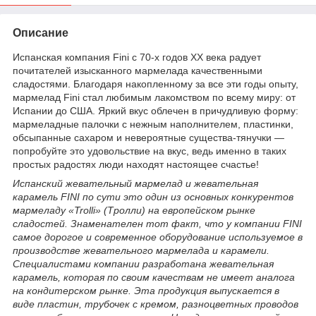
Описание
Испанская компания Fini с 70-х годов XX века радует
почитателей изысканного мармелада качественными
сладостями. Благодаря накопленному за все эти годы опыту,
мармелад Fini стал любимым лакомством по всему миру: от
Испании до США. Яркий вкус облечен в причудливую форму:
мармеладные палочки с нежным наполнителем, пластинки,
обсыпанные сахаром и невероятные существа-тянучки —
попробуйте это удовольствие на вкус, ведь именно в таких
простых радостях люди находят настоящее счастье!
Испанский жевательный мармелад и жевательная
карамель FINI по сути это один из основных конкурентов
мармеладу «Trolli» (Тролли) на европейском рынке
сладостей. Знаменателен тот факт, что у компании FINI
cамое дорогое и современное оборудование используемое в
производстве жевательного мармелада и карамели.
Специалистами компании разработана жевательная
карамель, которая по своим качествам не имеет аналога
на кондитерском рынке. Эта продукция выпускается в
виде пластин, трубочек с кремом, разноцветных проводов