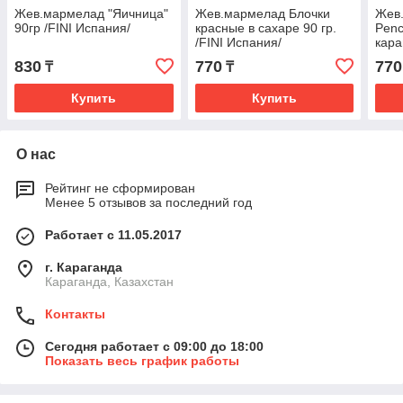
Жев.мармелад "Яичница"
Жев.мармелад Блочки
Жев
90гр /FINI Испания/
красные в сахаре 90 гр.
Penc
/FINI Испания/
кара
Испа
830
770
770
₸
₸
Купить
Купить
О нас
Рейтинг не сформирован
Менее 5 отзывов за последний год
Работает с 11.05.2017
г. Караганда
Караганда, Казахстан
Контакты
Сегодня работает с 09:00 до 18:00
Показать весь график работы