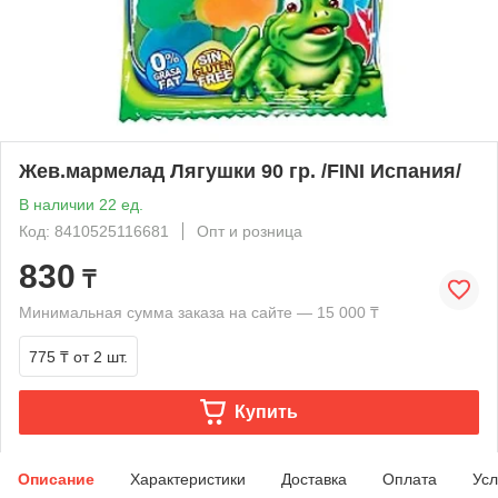
Жев.мармелад Лягушки 90 гр. /FINI Испания/
В наличии 22 ед.
Код: 8410525116681
Опт и розница
830
₸
Минимальная сумма заказа на сайте — 15 000 ₸
775 ₸
от 2 шт.
Купить
Описание
Характеристики
Доставка
Оплата
Усл