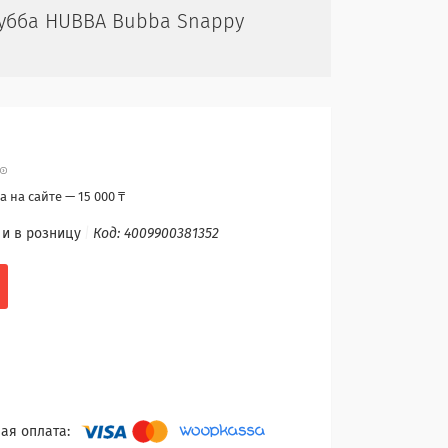
Бубба HUBBA Bubba Snappy
 на сайте — 15 000 ₸
 и в розницу
Код:
4009900381352