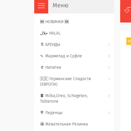
🆕 НОВИНКИ 🆕
حلال HALAL
от
🔖 БРЕНДЫ
🍡 Мармелад и Суфле
🥤 Напитки
🇩🇪 Германские Сладости
(ЕВРОПА)
🍫 Milka,Oreo, Schogeten,
Toblerone
🍭 Леденцы
🤩 Жевательная Резинка