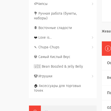
🥔Чипсы
💐 Ручная работа (букеты,
наборы)
🍍 Восточные сладости
Жева
❤️ Love is...
🍡 Chupa-Chups
💀 Самый Кислый Вкус
О
🇺🇸 Bean Boozled & Jelly Belly
🤡 Игрушки
Вк
🏠 Аксессуары для торговых
точек
П
O