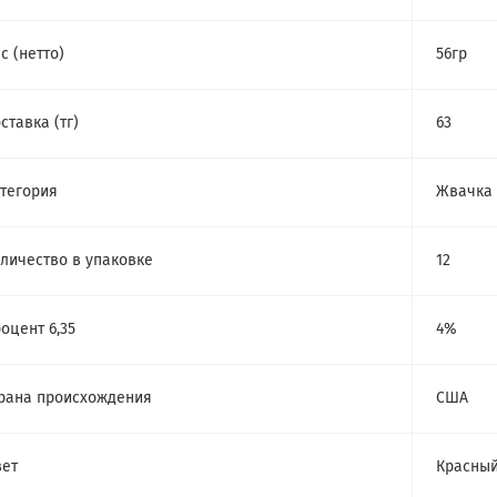
с (нетто)
56гр
ставка (тг)
63
тегория
Жвачка
личество в упаковке
12
оцент 6,35
4%
рана происхождения
США
ет
Красны