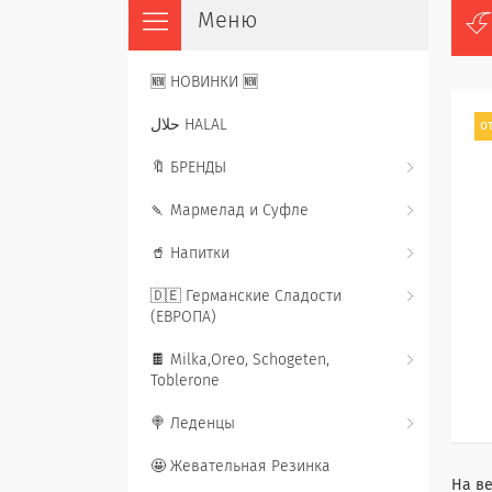
🆕 НОВИНКИ 🆕
حلال HALAL
от
🔖 БРЕНДЫ
🍡 Мармелад и Суфле
🥤 Напитки
🇩🇪 Германские Сладости
(ЕВРОПА)
🍫 Milka,Oreo, Schogeten,
Toblerone
🍭 Леденцы
🤩 Жевательная Резинка
На ве