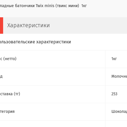
адные батончики Twix minis (твикс мини) 1кг
Характеристики
ользовательские характеристики
с (нетто)
1кг
ид
Молочны
ставка (тг)
253
тегория
Шокола