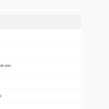
й шок.
д