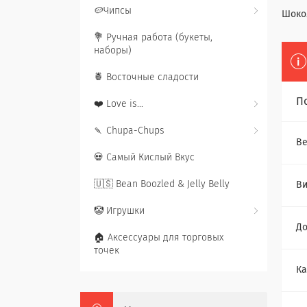
🥔Чипсы
Шокол
💐 Ручная работа (букеты,
наборы)
🍍 Восточные сладости
П
❤️ Love is...
🍡 Chupa-Chups
Ве
💀 Самый Кислый Вкус
🇺🇸 Bean Boozled & Jelly Belly
В
🤡 Игрушки
До
🏠 Аксессуары для торговых
точек
Ка