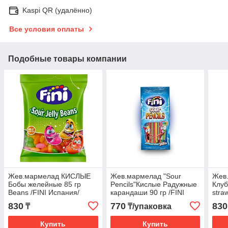
Kaspi QR (удалённо)
Все условия оплаты
Подобные товары компании
Жев.мармелад КИСЛЫЕ
Жев.мармелад "Sour
Жев
Бобы желейные 85 гр
Pencils"Кислые Радужные
Клу
Beans /FINI Испания/
карандаши 90 гр /FINI
stra
(12шт - упак)
Испания/ (12шт-упак)
/FIN
830
770
830
₸
₸/упаковка
упак
Купить
Купить