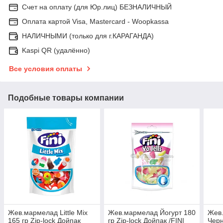
Счет на оплату (для Юр.лиц) БЕЗНАЛИЧНЫЙ
Оплата картой Visa, Mastercard - Woopkassa
НАЛИЧНЫМИ (только для г.КАРАГАНДА)
Kaspi QR (удалённо)
Все условия оплаты
Подобные товары компании
Жев.мармелад Little Mix
Жев.мармелад Йогурт 180
Жев
165 гр Zip-lock Дойпак
гр Zip-lock Дойпак /FINI
Черн