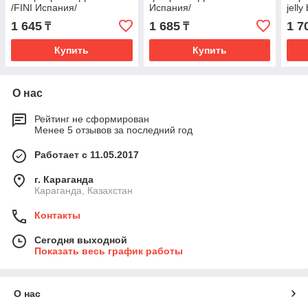
/FINI Испания/
Испания/
jelly
Дойп
1 645
1 685
1 7
₸
₸
Купить
Купить
О нас
Рейтинг не сформирован
Менее 5 отзывов за последний год
Работает с 11.05.2017
г. Караганда
Караганда, Казахстан
Контакты
Сегодня выходной
Показать весь график работы
О нас