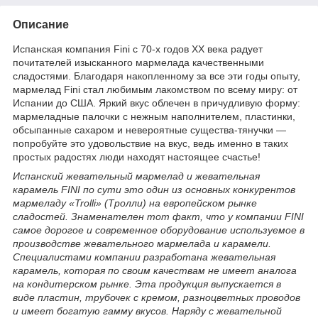
Описание
Испанская компания Fini с 70-х годов XX века радует
почитателей изысканного мармелада качественными
сладостями. Благодаря накопленному за все эти годы опыту,
мармелад Fini стал любимым лакомством по всему миру: от
Испании до США. Яркий вкус облечен в причудливую форму:
мармеладные палочки с нежным наполнителем, пластинки,
обсыпанные сахаром и невероятные существа-тянучки —
попробуйте это удовольствие на вкус, ведь именно в таких
простых радостях люди находят настоящее счастье!
Испанский жевательный мармелад и жевательная
карамель FINI по сути это один из основных конкурентов
мармеладу «Trolli» (Тролли) на европейском рынке
сладостей. Знаменателен тот факт, что у компании FINI
cамое дорогое и современное оборудование используемое в
производстве жевательного мармелада и карамели.
Специалистами компании разработана жевательная
карамель, которая по своим качествам не имеет аналога
на кондитерском рынке. Эта продукция выпускается в
виде пластин, трубочек с кремом, разноцветных проводов
и имеет богатую гамму вкусов. Наряду с жевательной