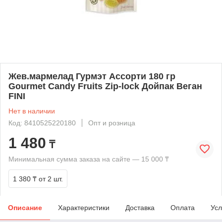
Жев.мармелад Гурмэт Ассорти 180 гр
Gourmet Candy Fruits Zip-lock Дойпак Веган
FINI
Нет в наличии
Код: 8410525220180
Опт и розница
1 480
₸
Минимальная сумма заказа на сайте — 15 000 ₸
1 380 ₸
от 2 шт.
Описание
Характеристики
Доставка
Оплата
Усл