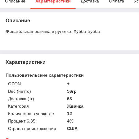
Описание
Характеристики
Доставка
Оплата
Ус
Описание
Жевательная резинка в рулетке Хубба-Бубба
Характеристики
Пользовательские характеристики
OZON
+
Вес (нетто)
56гр
Доставка (тг)
63
Категория
Жвачка
Количество в упаковке
12
Процент 6,35
4%
Страна происхождения
США