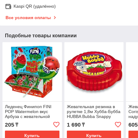
Kaspi QR (удалённо)
Все условия оплаты
Подобные товары компании
Леденец Финипоп FINI
Жевательная резинка в
Жева
POP Watermelon вкус
рулетке 1,8м Хубба-Бубба
Cori
Арбуза с жевательной
HUBBA Bubba Snappy
наду
резинкой 5.5 гр. (100шт в
Strawberry (красная) 56 гр
шт в
205
1 690
605
₸
₸
упак)
Купить
Купить