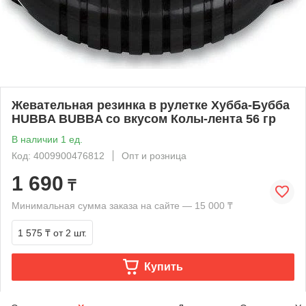
Жевательная резинка в рулетке Хубба-Бубба
HUBBA BUBBA со вкусом Колы-лента 56 гр
В наличии 1 ед.
Код: 4009900476812
Опт и розница
1 690
₸
Минимальная сумма заказа на сайте — 15 000 ₸
1 575 ₸
от 2 шт.
Купить