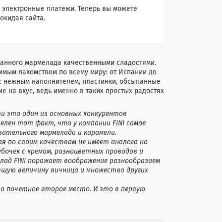
 электронные платежи. Теперь вы можете
окидая сайта.
сканного мармелада качественными сладостями.
бимым лакомством по всему миру: от Испании до
с нежным наполнителем, пластинки, обсыпанные
е на вкус, ведь именно в таких простых радостях
ти это один из основных конкурентов
телен тот факт, что у компании FINI cамое
вательного мармелада и карамели.
я по своим качествам не имеет аналога на
бочек с кремом, разноцветных проводов и
елад FINI поражает воображение разнообразием
оящую величину яичница и множество других
ло почетное второе место. И это в первую