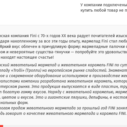
У компании подключены
купить любой товар не п
ская компания Fini с 70-х годов XX века радует почитателей изы
даря накопленному за все эти годы опыту, мармелад Fini стал лю
 Яркий вкус облечен в причудливую форму: мармеладные палочки 
ом и невероятные существа-тянучки — попробуйте это удовольстви
находят настоящее счастье!
нский жевательный мармелад и жевательная карамель FINI по су
ладу «Trolli» (Тролли) на европейском рынке сладостей. Знамена
гое и современное оборудование используемое в производстве же
иалистами компании разработана жевательная карамель, котора
итерском рынке. Эта продукция выпускается в виде пластин, тру
т богатую гамму вкусов. Наряду с жевательной карамелью, марм
 цветов и вкусов. Это и гигантские лягушки, дельфины, в наст
инальных форм.
тогам продаж жевательного мармелада за прошлый год FINI заня
дь говорит о качестве жевательного мармелада и карамели FINI.