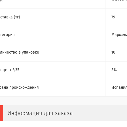
ставка (тг)
79
тегория
Мармел
личество в упаковке
10
оцент 6,35
5%
рана происхождения
Испани
Информация для заказа