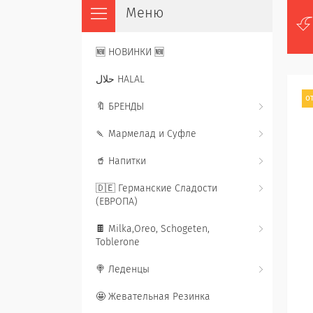
🆕 НОВИНКИ 🆕
حلال HALAL
от
🔖 БРЕНДЫ
🍡 Мармелад и Суфле
🥤 Напитки
🇩🇪 Германские Сладости
(ЕВРОПА)
🍫 Milka,Oreo, Schogeten,
Toblerone
🍭 Леденцы
🤩 Жевательная Резинка