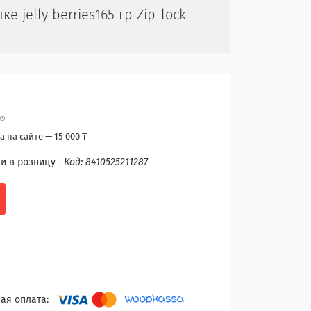
jelly berries165 гр Zip-lock
 на сайте — 15 000 ₸
и в розницу
Код:
8410525211287