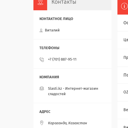
Контакты
О
Виталий
Цв
Пр
+7 (701) 887-95-11
П
Slasti.kz - Интернет-магазин
O
сладостей
Ве
Караганда, Казахстан
В