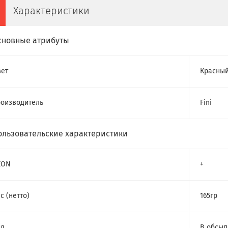
Характеристики
сновные атрибуты
ет
Красны
оизводитель
Fini
ользовательские характеристики
ZON
+
с (нетто)
165гр
ид
В обсып