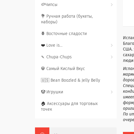
🥔Чипсы
💐 Ручная работа (букеты,
наборы)
🍍 Восточные сладости
Испан
Благо
❤️ Love is...
США.
сахар
🍡 Chupa-Chups
люди 
💀 Самый Кислый Вкус
Испа
марме
доро
🇺🇸 Bean Boozled & Jelly Belly
Спец
конд
🤡 Игрушки
имее
форм,
🏠 Аксессуары для торговых
ориг
точек
По и
очере