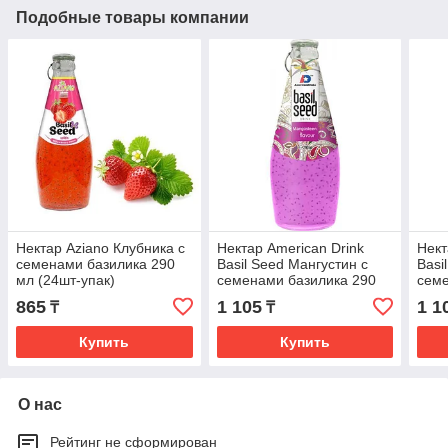
Подобные товары компании
Нектар Aziano Клубника с
Нектар American Drink
Нект
семенами базилика 290
Basil Seed Мангустин с
Basi
мл (24шт-упак)
семенами базилика 290
семе
мл (24шт - упак)
мл (
865
1 105
1 1
₸
₸
Купить
Купить
О нас
Рейтинг не сформирован