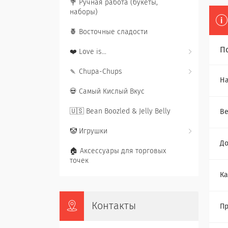
💐 Ручная работа (букеты,
наборы)
🍍 Восточные сладости
П
❤️ Love is...
🍡 Chupa-Chups
Ha
💀 Самый Кислый Вкус
🇺🇸 Bean Boozled & Jelly Belly
Ве
🤡 Игрушки
До
🏠 Аксессуары для торговых
точек
Ка
Контакты
Пр