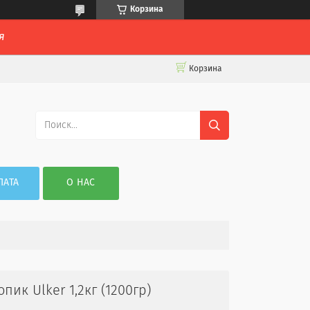
Корзина
я
Корзина
ЛАТА
О НАС
к Ulker 1,2кг (1200гр)