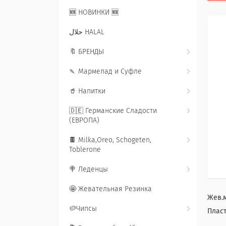
🆕 НОВИНКИ 🆕
حلال HALAL
🔖 БРЕНДЫ
🍡 Мармелад и Суфле
🥤 Напитки
🇩🇪 Германские Сладости
(ЕВРОПА)
🍫 Milka,Oreo, Schogeten,
Toblerone
🍭 Леденцы
🤩 Жевательная Резинка
Жев.м
🥔Чипсы
Плас