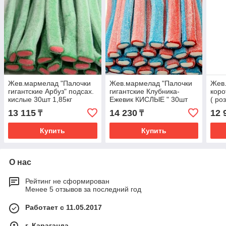
Жев.мармелад "Палочки
Жев.мармелад "Палочки
Жев
гигантские Арбуз" подсах.
гигантские Клубника-
коро
кислые 30шт 1,85кг
Ежевик КИСЛЫЕ " 30шт
( ро
джумбос /FINI Испания/
1,85кг джумбос /FINI
Испа
13 115
14 230
12 
₸
₸
Испания/
Купить
Купить
О нас
Рейтинг не сформирован
Менее 5 отзывов за последний год
Работает с 11.05.2017
г. Караганда