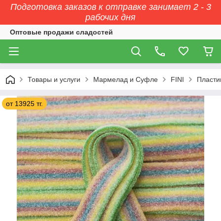
Подготовка заказов к отправке занимает 2 - 3
рабочих дня
Оптовые продажи сладостей
Товары и услуги
Мармелад и Суфле
FINI
Пластин
от 13925 тг.