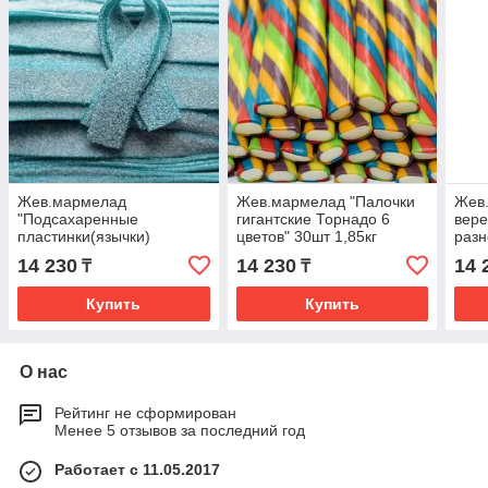
Жев.мармелад
Жев.мармелад "Палочки
Жев.
"Подсахаренные
гигантские Торнадо 6
вере
пластинки(язычки)
цветов" 30шт 1,85кг
разн
Ежевика" 200шт 1,9кг /FINI
джумбос /FINI Испания/
1.9 
14 230
14 230
14 
₸
₸
Испания/
ИСП
Купить
Купить
О нас
Рейтинг не сформирован
Менее 5 отзывов за последний год
Работает с 11.05.2017