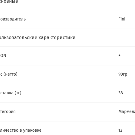
сновные
оизводитель
Fini
ользовательские характеристики
ZON
+
с (нетто)
90гр
ставка (тг)
38
тегория
Мармел
личество в упаковке
12