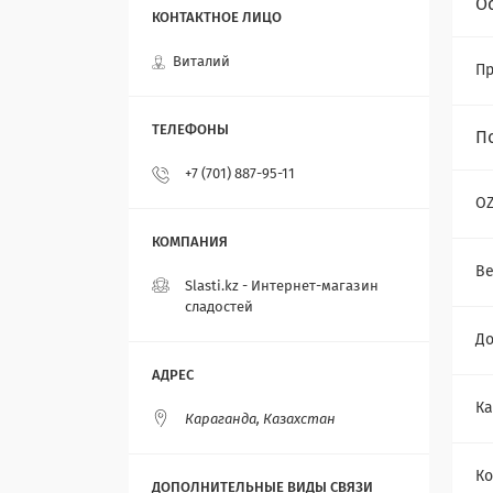
О
Виталий
Пр
П
+7 (701) 887-95-11
O
Ве
Slasti.kz - Интернет-магазин
сладостей
До
Ка
Караганда, Казахстан
Ко