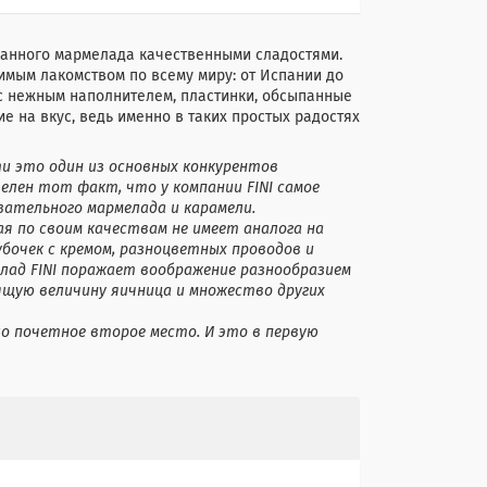
сканного мармелада качественными сладостями.
бимым лакомством по всему миру: от Испании до
с нежным наполнителем, пластинки, обсыпанные
е на вкус, ведь именно в таких простых радостях
ти это один из основных конкурентов
телен тот факт, что у компании FINI cамое
вательного мармелада и карамели.
я по своим качествам не имеет аналога на
бочек с кремом, разноцветных проводов и
елад FINI поражает воображение разнообразием
оящую величину яичница и множество других
ло почетное второе место. И это в первую