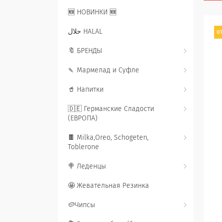
🆕 НОВИНКИ 🆕
حلال HALAL
от
🔖 БРЕНДЫ
🍡 Мармелад и Суфле
🥤 Напитки
🇩🇪 Германские Сладости
(ЕВРОПА)
🍫 Milka,Oreo, Schogeten,
Toblerone
🍭 Леденцы
🤩 Жевательная Резинка
🥔Чипсы