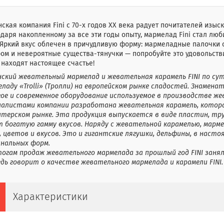
ская компания Fini с 70-х годов XX века радует почитателей изы
даря накопленному за все эти годы опыту, мармелад Fini стал лю
 Яркий вкус облечен в причудливую форму: мармеладные палочки 
ом и невероятные существа-тянучки — попробуйте это удовольстви
находят настоящее счастье!
нский жевательный мармелад и жевательная карамель FINI по су
ладу «Trolli» (Тролли) на европейском рынке сладостей. Знамена
гое и современное оборудование используемое в производстве же
иалистами компании разработана жевательная карамель, котора
итерском рынке. Эта продукция выпускается в виде пластин, тру
т богатую гамму вкусов. Наряду с жевательной карамелью, марм
 цветов и вкусов. Это и гигантские лягушки, дельфины, в наст
инальных форм.
тогам продаж жевательного мармелада за прошлый год FINI заня
дь говорит о качестве жевательного мармелада и карамели FINI.
Характеристики