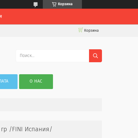
Корзина
я
Корзина
ЛАТА
О НАС
 гр /FINI Испания/