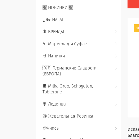
🆕 НОВИНКИ 🆕
حلال HALAL
от
🔖 БРЕНДЫ
🍡 Мармелад и Суфле
🥤 Напитки
🇩🇪 Германские Сладости
(ЕВРОПА)
🍫 Milka,Oreo, Schogeten,
Toblerone
🍭 Леденцы
🤩 Жевательная Резинка
🥔Чипсы
Испан
Благо