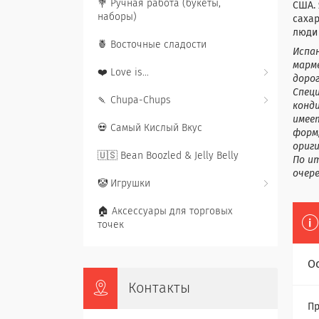
💐 Ручная работа (букеты,
США.
наборы)
сахар
люди 
🍍 Восточные сладости
Испа
марме
❤️ Love is...
доро
Спец
🍡 Chupa-Chups
конд
имее
💀 Самый Кислый Вкус
форм,
ориг
🇺🇸 Bean Boozled & Jelly Belly
По и
очере
🤡 Игрушки
🏠 Аксессуары для торговых
точек
О
Контакты
Пр