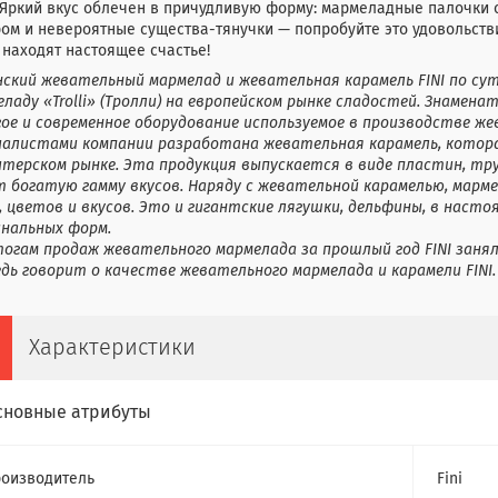
 Яркий вкус облечен в причудливую форму: мармеладные палочки 
ом и невероятные существа-тянучки — попробуйте это удовольстви
находят настоящее счастье!
нский жевательный мармелад и жевательная карамель FINI по су
ладу «Trolli» (Тролли) на европейском рынке сладостей. Знамена
гое и современное оборудование используемое в производстве же
иалистами компании разработана жевательная карамель, котора
итерском рынке. Эта продукция выпускается в виде пластин, тру
т богатую гамму вкусов. Наряду с жевательной карамелью, марм
 цветов и вкусов. Это и гигантские лягушки, дельфины, в наст
инальных форм.
тогам продаж жевательного мармелада за прошлый год FINI заня
дь говорит о качестве жевательного мармелада и карамели FINI.
Характеристики
сновные атрибуты
оизводитель
Fini