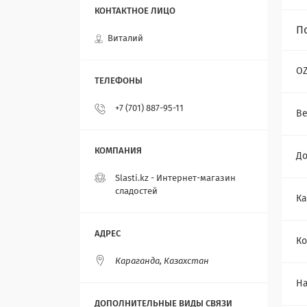
П
Виталий
O
+7 (701) 887-95-11
Ве
До
Slasti.kz - Интернет-магазин
сладостей
Ка
Ко
Караганда, Казахстан
Н