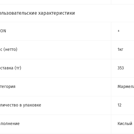
ользовательские характеристики
ZON
+
с (нетто)
1кг
ставка (тг)
353
тегория
Мармел
личество в упаковке
12
аполнение
Кислый