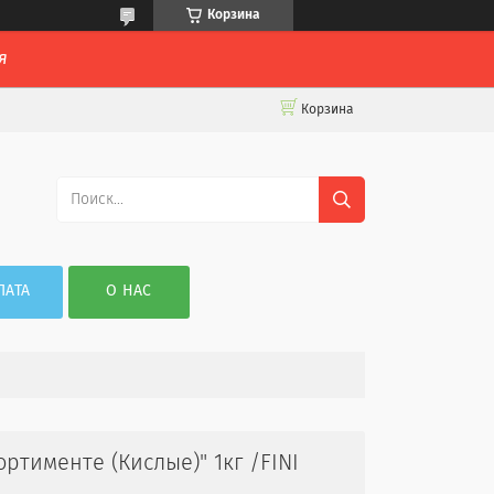
Корзина
я
Корзина
ЛАТА
О НАС
тименте (Кислые)" 1кг /FINI