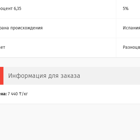
оцент 6,35
5%
рана происхождения
Испани
ет
Разноц
Информация для заказа
на:
7 440 ₸/кг