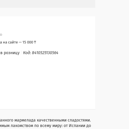
 на сайте — 15 000 ₸
 в розницу
Код:
8410525130564
сканного мармелада качественными сладостями.
бимым лакомством по всему миру: от Испании до