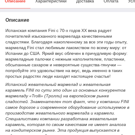
Описание
Характеристики
Доставка
Оплата
Усл
Описание
Испанская компания Fini с 70-х годов XX века радует
почитателей изысканного мармелада качественными
сладостями. Благодаря накопленному за все эти годы опыту,
мармелад Fini стал любимым лакомством по всему миру: от
Испании до США. Яркий вкус облечен в причудливую форму:
мармеладные палочки с нежным наполнителем, пластинки,
обсыпанные сахаром и невероятные существа-тянучки —
попробуйте это удовольствие на вкус, ведь именно в таких
простых радостях люди находят настоящее счастье!
Испанский жевательный мармелад и жевательная
карамель FINI по сути это один из основных конкурентов
мармеладу «Trolli» (Тролли) на европейском рынке
сладостей. Знаменателен тот факт, что у компании FINI
cамое дорогое и современное оборудование используемое в
производстве жевательного мармелада и карамели.
Специалистами компании разработана жевательная
карамель, которая по своим качествам не имеет аналога
на кондитерском рынке. Эта продукция выпускается в