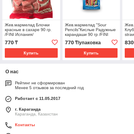
Жев.мармелад Блочки
Жев.мармелад "Sour
Жев
красные в сахаре 90 гр.
Pencils"Кислые Радужные
Клу
/FINI Испания/
карандаши 90 гр /FINI
stra
Испания/ (12шт-упак)
/FIN
770
770
830
₸
₸/упаковка
упак
Купить
Купить
О нас
Рейтинг не сформирован
Менее 5 отзывов за последний год
Работает с 11.05.2017
г. Караганда
Караганда, Казахстан
Контакты