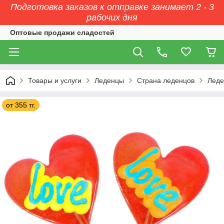
Подготовка заказов к отправке занимает 2 - 3
рабочих дня
Оптовые продажи сладостей
Товары и услуги
Леденцы
Страна леденцов
Леде
от 355 тг.