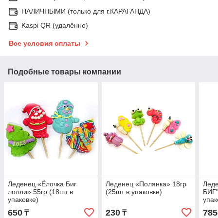
НАЛИЧНЫМИ (только для г.КАРАГАНДА)
Kaspi QR (удалённо)
Все условия оплаты
Подобные товары компании
Леденец «Ёлочка Биг
Леденец «Полянка» 18гр
Леде
лолли» 55гр (18шт в
(25шт в упаковке)
БИГ"
упаковке)
упак
650
230
785
₸
₸