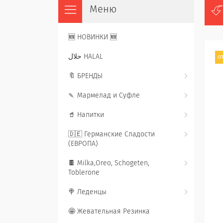
🆕 НОВИНКИ 🆕
حلال HALAL
от
🔖 БРЕНДЫ
🍡 Мармелад и Суфле
🥤 Напитки
🇩🇪 Германские Сладости
(ЕВРОПА)
🍫 Milka,Oreo, Schogeten,
Toblerone
🍭 Леденцы
🤩 Жевательная Резинка