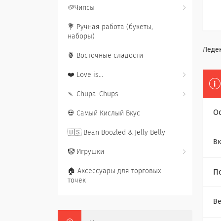
🥔Чипсы
💐 Ручная работа (букеты,
наборы)
Леде
🍍 Восточные сладости
❤️ Love is...
🍡 Chupa-Chups
О
💀 Самый Кислый Вкус
🇺🇸 Bean Boozled & Jelly Belly
Вк
🤡 Игрушки
🏠 Аксессуары для торговых
П
точек
Ве