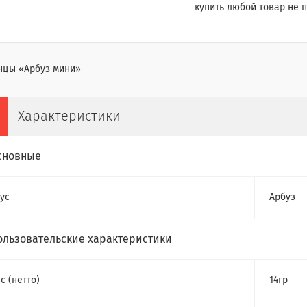
купить любой товар не п
нцы «Арбуз мини»
Характеристики
сновные
ус
Арбуз
ользовательские характеристики
с (нетто)
14гр