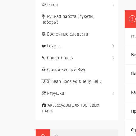
🥔Чипсы
💐 Ручная работа (букеты,
наборы)
🍍 Восточные сладости
П
❤️ Love is...
Ве
🍡 Chupa-Chups
💀 Самый Кислый Вкус
В
🇺🇸 Bean Boozled & Jelly Belly
Ка
🤡 Игрушки
🏠 Аксессуары для торговых
точек
Пр
Ст