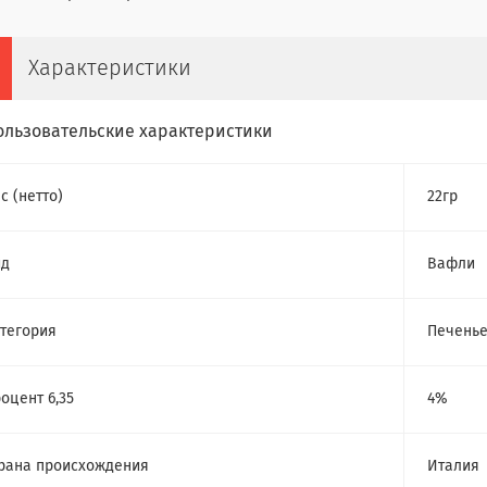
Характеристики
ользовательские характеристики
с (нетто)
22гр
ид
Вафли
тегория
Печень
оцент 6,35
4%
рана происхождения
Италия