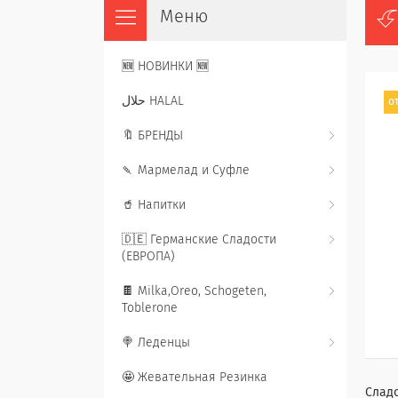
🆕 НОВИНКИ 🆕
حلال HALAL
от
🔖 БРЕНДЫ
🍡 Мармелад и Суфле
🥤 Напитки
🇩🇪 Германские Сладости
(ЕВРОПА)
🍫 Milka,Oreo, Schogeten,
Toblerone
🍭 Леденцы
🤩 Жевательная Резинка
Сладо