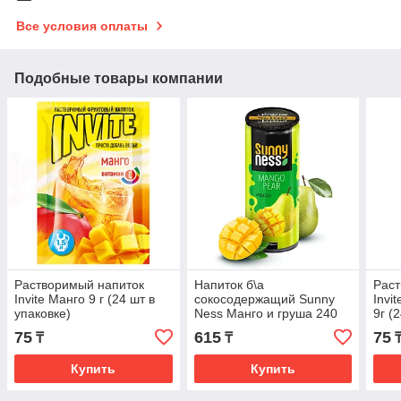
Все условия оплаты
Подобные товары компании
Растворимый напиток
Напиток б\а
Раст
Invite Манго 9 г (24 шт в
сокосодержащий Sunny
Invi
упаковке)
Ness Манго и груша 240
9г (
мл (24 шт в уп)
75
615
75
₸
₸
Купить
Купить