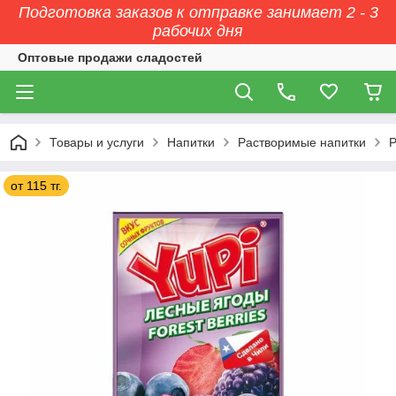
Подготовка заказов к отправке занимает 2 - 3
рабочих дня
Оптовые продажи сладостей
Товары и услуги
Напитки
Растворимые напитки
Р
от 115 тг.