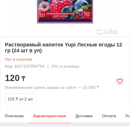
Растворимый напиток Yupi Лесные ягоды 12
гр (24 шт в уп)
Нет в наличии
Код: 4627197484794
Опт и розница
120
₸
Минимальная сумма заказа на сайте — 15 000 ₸
115 ₸
от 2 шт.
Описание
Характеристики
Доставка
Оплата
Ус