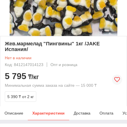
Жев.мармелад "Пингвины" 1кг /JAKE
Испания/
Нет в наличии
Код: 8412147014123
Опт и розница
5 795
₸/кг
Минимальная сумма заказа на сайте — 15 000 ₸
5 390 ₸
от 2 кг
Описание
Характеристики
Доставка
Оплата
Ус