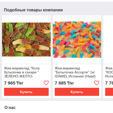
Подобные товары компании
Жев.мармелад "Кола
Жев.мармелад
Жев
бутылочка в сахаре "
"Бутылочка Ассорти" 1кг
"КО
ЗЕЛЕНО-ЖЕЛТО-
/DAMEL Испания/ (Halal)
Испа
КОРИЧНЕВАЯ 1кг /DAMEL
7 965
7 685
7 7
₸/кг
₸/кг
Испания/
Купить
Купить
О нас