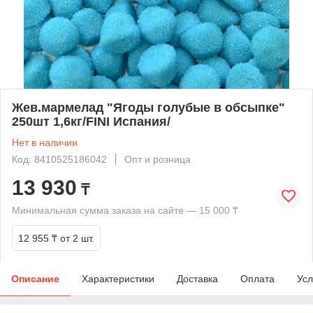
Жев.мармелад "Ягоды голубые в обсыпке"
250шт 1,6кг/FINI Испания/
Нет в наличии
Код: 8410525186042
Опт и розница
13 930
₸
Минимальная сумма заказа на сайте — 15 000 ₸
12 955 ₸
от 2 шт.
Описание
Характеристики
Доставка
Оплата
Усл