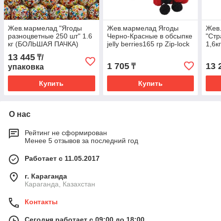
Жев.мармелад "Ягоды
Жев.мармелад Ягоды
Жев
разноцветные 250 шт" 1.6
Черно-Красные в обсыпке
"Стр
кг (БОЛЬШАЯ ПАЧКА)
jelly berries165 гр Zip-lock
1,6к
/FINI Испания/
Дойпак /FINI Испания/
13 445
₸/
1 705
13 
₸
упаковка
Купить
Купить
О нас
Рейтинг не сформирован
Менее 5 отзывов за последний год
Работает с 11.05.2017
г. Караганда
Караганда, Казахстан
Контакты
Сегодня работает с 09:00 до 18:00