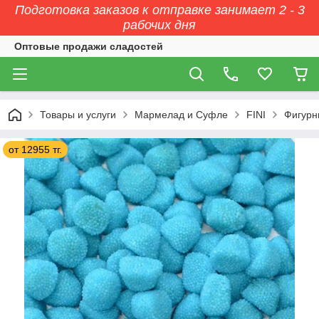
Подготовка заказов к отправке занимает 2 - 3
рабочих дня
Оптовые продажи сладостей
Товары и услуги
Мармелад и Суфле
FINI
Фигурн
от 12955 тг.