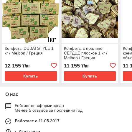
Конфеты DUBAI STYLE 1
Конфеты с пралине
Кон
кг / Melbon / Греция
СЕРДЦЕ плоское 1 кг /
кре
Melbon / Греция
объё
Гре
12 155
11 155
11 
₸/кг
₸/кг
Купить
Купить
О нас
Рейтинг не сформирован
Менее 5 отзывов за последний год
Работает с 11.05.2017
г. Караганда